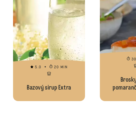
3
5.0
20 MIN
Brosk
Bazový sirup Extra
pomaranč