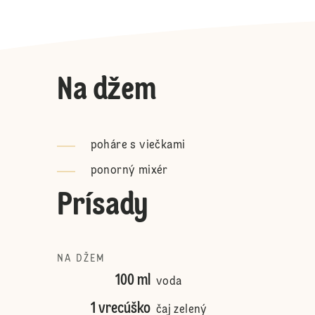
Na džem
poháre s viečkami
ponorný mixér
Prísady
NA DŽEM
100 ml
voda
1 vrecúško
čaj zelený