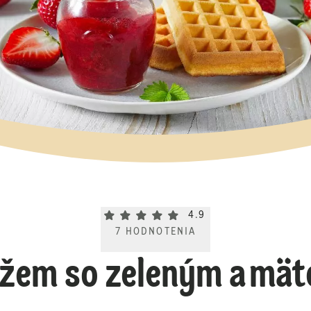
Current rating 4.9. Click to rate.
4.9
7
HODNOTENIA
žem so zeleným a mä