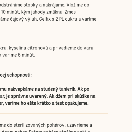
dstránime stopky a nakrájame. Vložíme do
i 10 minút, kým jahody zmäknú. Zmes
áme čajový výluh, Gelfix s 2 PL cukru a varíme
ru, kyselinu citrónovú a privedieme do varu.
a varíme 5 minút.
acej schopnosti:
mu nakvapkáme na studený tanierik. Ak po
var, je správne uvarený. Ak džem pri skúške na
ar, varíme ho ešte krátko a test opakujeme.
me do sterilizovaných pohárov, uzavrieme a