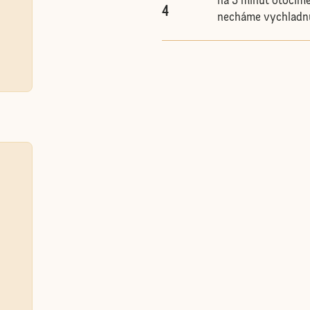
na 5 minút otočím
4
necháme vychladn