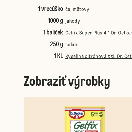
1 vrecúško
čaj mätový
1000 g
jahody
1 balíček
Gelfix Super Plus 4:1 Dr. Oetke
250 g
cukor
1 KL
Kyselina citrónová XXL Dr. Oe
Zobraziť výrobky