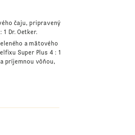
ého čaju, pripravený
1 Dr. Oetker.
zeleného a mätového
lfixu Super Plus 4 : 1
 a príjemnou vôňou,