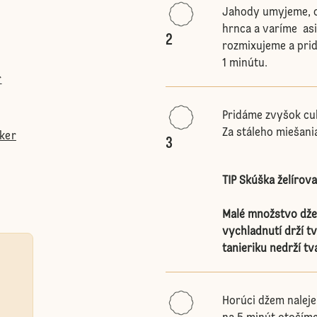
Jahody umyjeme, o
hrnca a varíme as
2
rozmixujeme a prid
1 minútu.
r
Pridáme zvyšok cuk
Za stáleho miešani
tker
3
TIP Skúška želírov
Malé množstvo dže
vychladnutí drží t
tanieriku nedrží tv
Horúci džem naleje