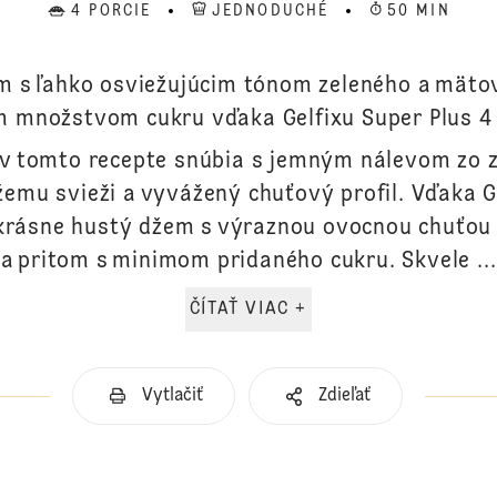
4 PORCIE
JEDNODUCHÉ
50 MIN
 s ľahko osviežujúcim tónom zeleného a mätov
 množstvom cukru vďaka Gelfixu Super Plus 4 : 
 v tomto recepte snúbia s jemným nálevom zo 
emu svieži a vyvážený chuťový profil. Vďaka Ge
 krásne hustý džem s výraznou ovocnou chuťou
a pritom s minimom pridaného cukru. Skvele ...
ČÍTAŤ VIAC +
Vytlačiť
Zdieľať