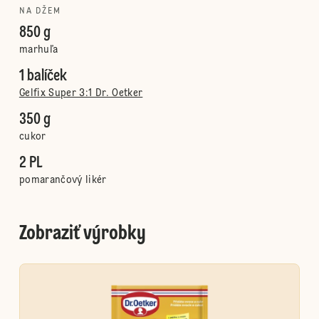
NA DŽEM
850 g
marhuľa
1 balíček
Gelfix Super 3:1 Dr. Oetker
350 g
cukor
2 PL
pomarančový likér
Zobraziť výrobky