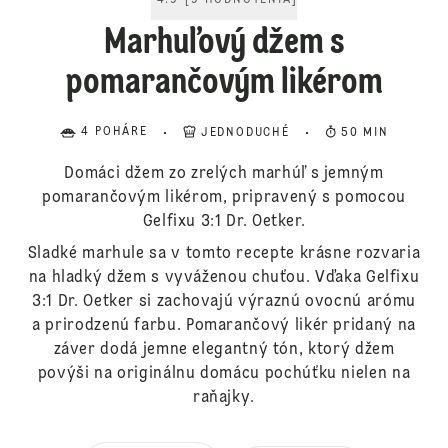
4.9
[
9
HODNOTENIA
]
Marhuľový džem s
pomarančovým likérom
4 POHÁRE
JEDNODUCHÉ
50 MIN
Domáci džem zo zrelých marhúľ s jemným
pomarančovým likérom, pripravený s pomocou
Gelfixu 3:1 Dr. Oetker.
Sladké marhule sa v tomto recepte krásne rozvaria
na hladký džem s vyváženou chuťou. Vďaka Gelfixu
3:1 Dr. Oetker si zachovajú výraznú ovocnú arómu
a prirodzenú farbu. Pomarančový likér pridaný na
záver dodá jemne elegantný tón, ktorý džem
povýši na originálnu domácu pochúťku nielen na
raňajky.