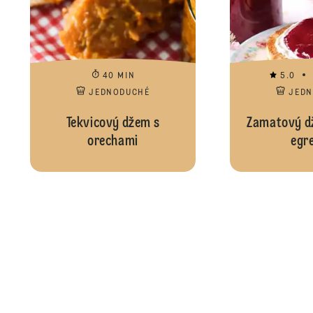
40 MIN
5.0
JEDNODUCHÉ
JED
Tekvicový džem s
Zamatový dž
orechami
egr