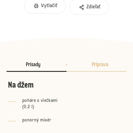
Vytlačiť
Zdieľať
Prísady
Príprava
Na džem
poháre s viečkami
(
0,2 l
)
ponorný mixér