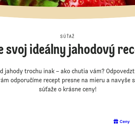
SÚŤAŽ
e svoj ideálny jahodový re
d jahody trochu inak – ako chutia vám? Odpovedzte
ám odporučíme recept presne na mieru a navyše s
súťaže o krásne ceny!