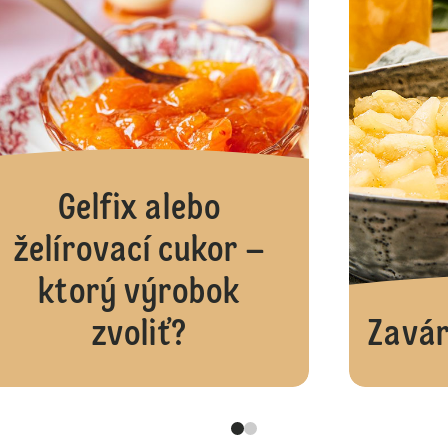
Gelfix alebo
želírovací cukor –
ktorý výrobok
zvoliť?
Zavár