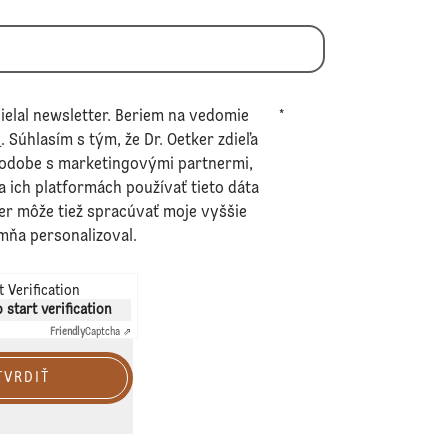
ielal newsletter. Beriem na vedomie
*
v
. Súhlasím s tým, že Dr. Oetker zdieľa
podobe s marketingovými partnermi,
na ich platformách používať tieto dáta
er môže tiež spracúvať moje vyššie
mňa personalizoval.
 Verification
o start verification
Friendly
Captcha ⇗
TVRDIŤ