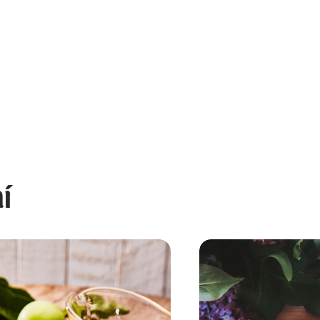
í
Gelfix alebo želírovací cukor – kto