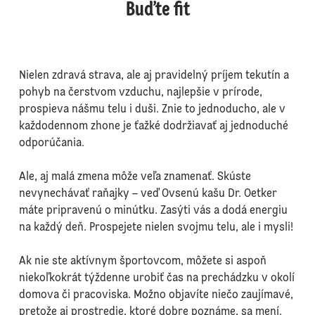
Buďte fit
Nielen zdravá strava, ale aj pravidelný príjem tekutín a
pohyb na čerstvom vzduchu, najlepšie v prírode,
prospieva nášmu telu i duši. Znie to jednoducho, ale v
každodennom zhone je ťažké dodržiavať aj jednoduché
odporúčania.
Ale, aj malá zmena môže veľa znamenať. Skúste
nevynechávať raňajky – veď Ovsenú kašu Dr. Oetker
máte pripravenú o minútku. Zasýti vás a dodá energiu
na každý deň. Prospejete nielen svojmu telu, ale i mysli!
Ak nie ste aktívnym športovcom, môžete si aspoň
niekoľkokrát týždenne urobiť čas na prechádzku v okolí
domova či pracoviska. Možno objavíte niečo zaujímavé,
pretože aj prostredie, ktoré dobre poznáme, sa mení.