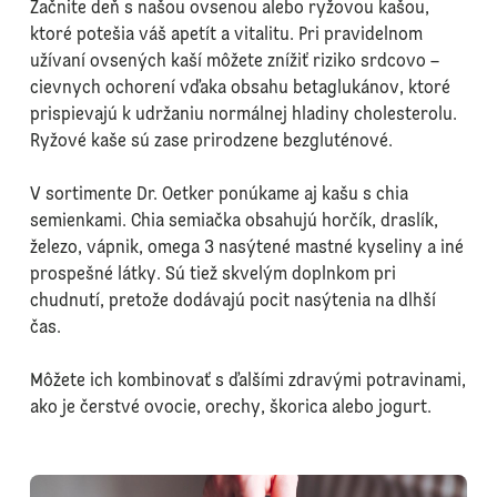
Začnite deň s našou ovsenou alebo ryžovou kašou,
ktoré potešia váš apetít a vitalitu. Pri pravidelnom
užívaní ovsených kaší môžete znížiť riziko srdcovo –
cievnych ochorení vďaka obsahu betaglukánov, ktoré
prispievajú k udržaniu normálnej hladiny cholesterolu.
Ryžové kaše sú zase prirodzene bezgluténové.
V sortimente Dr. Oetker ponúkame aj kašu s chia
semienkami. Chia semiačka obsahujú horčík, draslík,
železo, vápnik, omega 3 nasýtené mastné kyseliny a iné
prospešné látky. Sú tiež skvelým doplnkom pri
chudnutí, pretože dodávajú pocit nasýtenia na dlhší
čas.
Môžete ich kombinovať s ďalšími zdravými potravinami,
ako je čerstvé ovocie, orechy, škorica alebo jogurt.