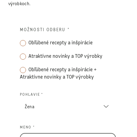
výrobkoch.
MOŽNOSTI ODBERU
*
Obľúbené recepty a inšpirácie
Atraktívne novinky a TOP výrobky
Obľúbené recepty a inšpirácie +
Atraktívne novinky a TOP výrobky
POHLAVIE *
MENO *