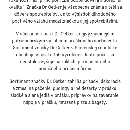
roku 1891 riadi princípom „Dlhodobá dôvera a dôraz na
kvalitu“. Značka Dr. Oetker je všeobecne známa a teší sa
dôvere spotrebiteľov. Je to výsledok dlhodobého
poctivého vzťahu medzi značkou a jej spotrebiteľmi.
V súčasnosti patrí Dr. Oetker k najvýznamnejším
potravinárskym výrobcom práškového sortimentu.
Sortiment značky Dr. Oetker v Slovenskej republike
obsahuje viac ako 150 výrobkov. Tento počet sa
neustále zvyšuje na základe permanentného
inovačného procesu firmy.
Sortiment značky Dr. Oetker zahŕňa prísady, dekorácie
a zmesi na pečenie, pudingy a iné dezerty v prášku,
sladké a slané jedlá v prášku, prípravky na zaváranie,
nápoje v prášku, mrazené pizze a bagety.