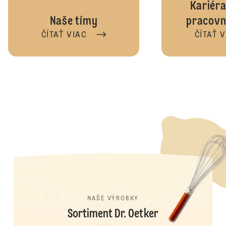
Kariéra
Naše tímy
pracovn
ČÍTAŤ VIAC
ČÍTAŤ 
NAŠE VÝROBKY
Sortiment Dr. Oetker