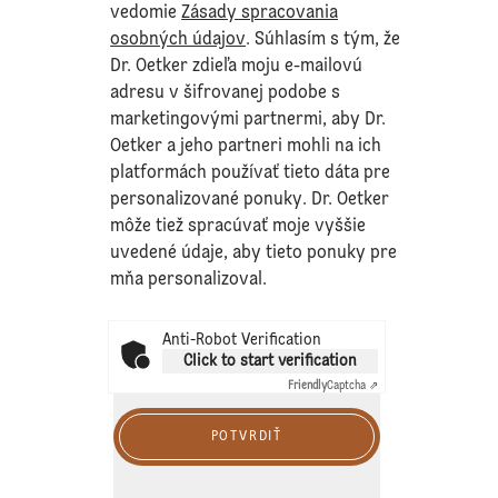
vedomie
Zásady spracovania
osobných údajov
. Súhlasím s tým, že
Dr. Oetker zdieľa moju e-mailovú
adresu v šifrovanej podobe s
marketingovými partnermi, aby Dr.
Oetker a jeho partneri mohli na ich
platformách používať tieto dáta pre
personalizované ponuky. Dr. Oetker
môže tiež spracúvať moje vyššie
uvedené údaje, aby tieto ponuky pre
mňa personalizoval.
Anti-Robot Verification
Click to start verification
Friendly
Captcha ⇗
POTVRDIŤ