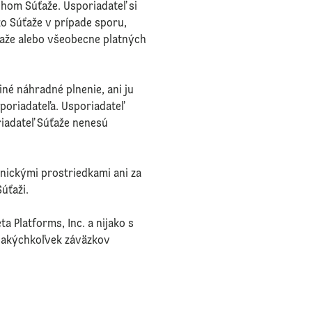
hom Súťaže. Usporiadateľ si
o Súťaže v prípade sporu,
ťaže alebo všeobecne platných
iné náhradné plnenie, ani ju
poriadateľa. Usporiadateľ
riadateľ Súťaže nenesú
nickými prostriedkami ani za
úťaži.
Platforms, Inc. a nijako s
d akýchkoľvek záväzkov