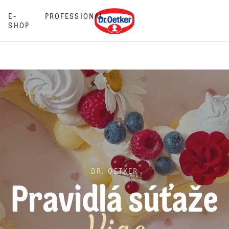
Dr. Oetker
E-
PROFESSIONAL
SHOP
DR. OETKER
Pravidlá súťaže