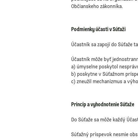
Občianskeho zákonníka.
Podmienky účasti v Súťaži
Účastník sa zapojí do Súťaže t
Účastník môže byť jednostrann
a) úmyselne poskytol nesprávn
⁠b) poskytne v Súťažnom prísp
⁠c) zneužil mechanizmus a výhod
Princíp a vyhodnotenie Súťaže
Do Súťaže sa môže každý Účastn
Súťažný príspevok nesmie obsa