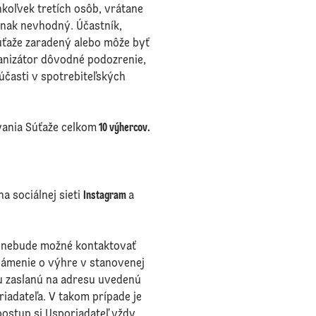
koľvek tretích osôb, vrátane
inak nevhodný. Účastník,
úťaže zaradený alebo môže byť
ganizátor dôvodné podozrenie,
účasti v spotrebiteľských
vania Súťaže celkom
10 výhercov.
 sociálnej sieti
Instagram
a
a) nebude možné kontaktovať
námenie o výhre v stanovenej
u zaslanú na adresu uvedenú
adateľa. V takom prípade je
postup si Usporiadateľ vždy