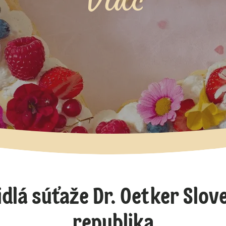
Viac
idlá súťaže Dr. Oetker Slov
republika