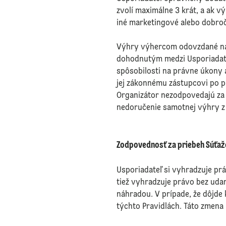
zvolí maximálne 3 krát, a ak 
iné marketingové alebo dobroč
Výhry výhercom odovzdané naj
dohodnutým medzi Usporiadate
spôsobilosti na právne úkony
jej zákonnému zástupcovi po p
Organizátor nezodpovedajú za 
nedoručenie samotnej výhry z 
Zodpovednosť za priebeh Súťaž
Usporiadateľ si vyhradzuje práv
tiež vyhradzuje právo bez uda
náhradou. V prípade, že dôjde
týchto Pravidlách. Táto zmena