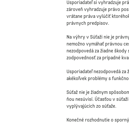
Usporiadateľ si vyhradzuje pr
zároveň vyhradzuje právo pos
vrátane práva vylúčiť ktorého
právnych predpisov.
Na výhry v Súťaži nie je právn
nemožno vymáhať právnou cesto
nezodpovedá za žiadne škody s
zodpovednosť za prípadné kval
Usporiadateľ nezodpovedá za ž
akékoľvek problémy s funkčnos
Súťaž nie je žiadnym spôsobom
ňou nesúvisí. Účasťou v súťaž
vyplývajúcich zo súťaže.
Konečné rozhodnutie o spornýc