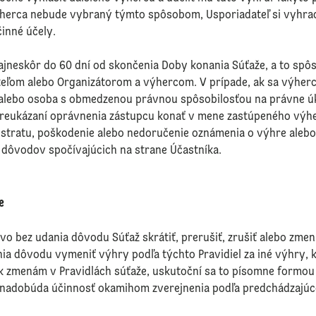
výherca nebude vybraný týmto spôsobom, Usporiadateľ si vyhra
inné účely.
neskôr do 60 dní od skončenia Doby konania Súťaže, a to spô
ľom alebo Organizátorom a výhercom. V prípade, ak sa výher
 alebo osoba s obmedzenou právnou spôsobilosťou na právne 
reukázaní oprávnenia zástupcu konať v mene zastúpeného výhe
stratu, poškodenie alebo nedoručenie oznámenia o výhre alebo 
dôvodov spočívajúcich na strane Účastníka.
e
o bez udania dôvodu Súťaž skrátiť, prerušiť, zrušiť alebo zmeniť
nia dôvodu vymeniť výhry podľa týchto Pravidiel za iné výhry, 
 k zmenám v Pravidlách súťaže, uskutoční sa to písomne formou 
 nadobúda účinnosť okamihom zverejnenia podľa predchádzajúce