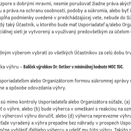
rozpore s dobrými mravmi, nesmie porušovať žiadne práva akých
 a práva na ochranu osobnosti, podoby a súkromia, alebo byť 
spĺňa podmienky uvedené v predchádzajúcej vete, nebude do S
ždý taký Účastník, u ktorého bude mať Usporiadateľ a/alebo Or
ociálnej sieti je vytvorený a využívaný predovšetkým za účelom 
dným výberom vybratí zo všetkých Účastníkov za celú dobu tr
ska výhru –
Balíček výrobkov Dr. Oetker v minimálnej hodnote MOC 15€.
poriadateľom alebo Organizátorom formou súkromnej správy na
íne a spôsobe odovzdania výhry.
é sú mimo kontroly Usporiadateľa alebo Organizátora súťaže, (
ť o výhre, alebo (b) bude výherca v omeškaní s reakciou na oz
é výhercovi výhru doručiť, alebo (d) výherca neprevezme výhr
ťaže vyradený a výhra prepadne bez náhrady v prospech Uspori
čne vyhlásiť ďalšieho výhercu a udeliť mu túto výhru. Takýto 