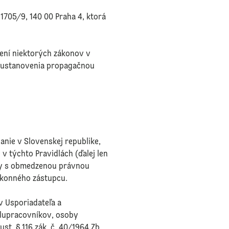
1705/9, 140 00 Praha 4, ktorá
není niektorých zákonov v
ho ustanovenia propagačnou
anie v Slovenskej republike,
v týchto Pravidlách (ďalej len
oby s obmedzenou právnou
ákonného zástupcu.
v Usporiadateľa a
olupracovníkov, osoby
st. § 116 zák. č. 40/1964 Zb.