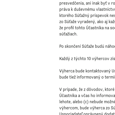
presvedčenia, ani inak byť v 
práva k duševnému vlastníctvu
ktorého Súťažný príspevok ne
zo Súťaže vyradený, ako aj ka
že profil tohto Účastníka na s
súťažiach.
Po skončení Súťaže budú náho
Každý z týchto 10 výhercov zí
Výherca bude kontaktovaný Us
bude tiež informovaný o term
V prípade, že z dôvodov, ktor
Účastníka a včas ho informova
lehote, alebo (c) nebude možn
výhercom, bude výherca zo Sú
Usporiadateľ oprávnený dodato