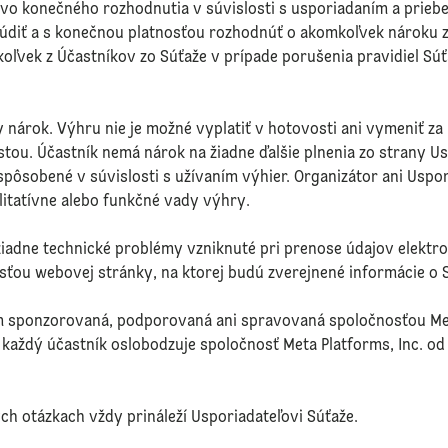
ávo konečného rozhodnutia v súvislosti s usporiadaním a priebe
údiť a s konečnou platnosťou rozhodnúť o akomkoľvek nároku z
koľvek z Účastníkov zo Súťaže v prípade porušenia pravidiel Sú
y nárok. Výhru nie je možné vyplatiť v hotovosti ani vymeniť za 
u. Účastník nemá nárok na žiadne ďalšie plnenia zo strany Us
pôsobené v súvislosti s užívaním výhier. Organizátor ani Uspo
itatívne alebo funkčné vady výhry.
iadne technické problémy vzniknuté pri prenose údajov elektro
ťou webovej stránky, na ktorej budú zverejnené informácie o S
 sponzorovaná, podporovaná ani spravovaná spoločnosťou Meta 
i každý účastník oslobodzuje spoločnosť Meta Platforms, Inc. o
h otázkach vždy prináleží Usporiadateľovi Súťaže.