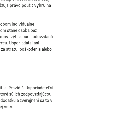
dzuje právo použiť výhru na
sobom individuálne
com stane osoba bez
úkony, výhra bude odovzdaná
rcu. Usporiadateľ ani
za stratu, poškodenie alebo
 jej Pravidlá. Usporiadateľ si
ktoré sú ich zodpovedajúcou
dodatku a zverejnení sa to v
j vety.