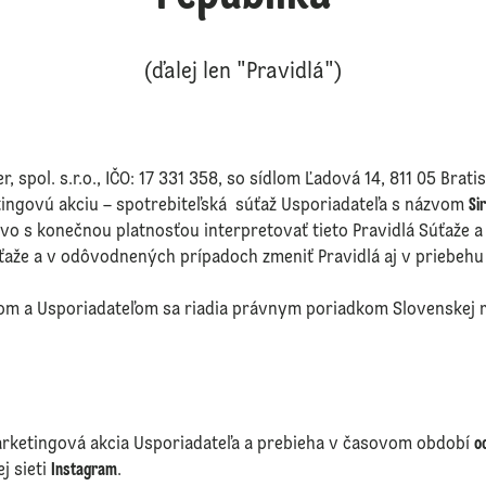
(ďalej len "Pravidlá")
spol. s.r.o., IČO: 17 331 358, so sídlom Ľadová 14, 811 05 Bratisl
ingovú akciu – spotrebiteľská súťaž Usporiadateľa s názvom
Si
ávo s konečnou platnosťou interpretovať tieto Pravidlá Súťaže 
úťaže a v odôvodnených prípadoch zmeniť Pravidlá aj v priebehu
om a Usporiadateľom sa riadia právnym poriadkom Slovenskej r
rketingová akcia Usporiadateľa a prebieha v časovom období
o
ej sieti
Instagram
.