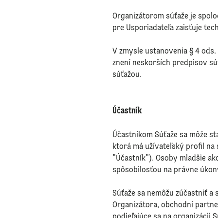
Organizátorom súťaže je spoloč
pre Usporiadateľa zaisťuje tech
V zmysle ustanovenia § 4 ods. 
znení neskorších predpisov sú
súťažou.
Účastník
Účastníkom Súťaže sa môže sta
ktorá má užívateľský profil na 
"Účastník"). Osoby mladšie a
spôsobilosťou na právne úkon
Súťaže sa nemôžu zúčastniť a s
Organizátora, obchodní partne
podieľajúce sa na organizácii 