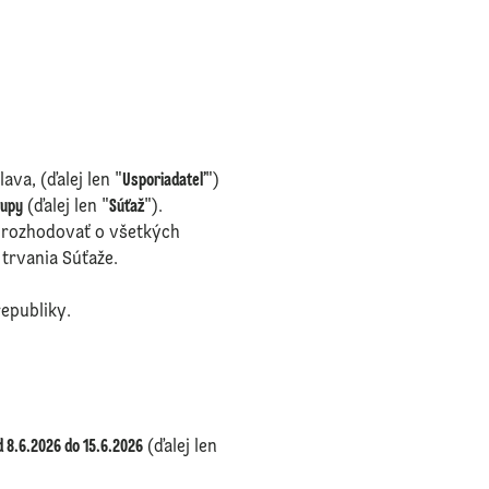
ava, (ďalej len "
Usporiadateľ
")
rupy
(ďalej len "
Súťaž
").
a rozhodovať o všetkých
 trvania Súťaže.
epubliky.
d 8.6.2026 do 15.6.2026
(ďalej len