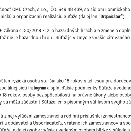
nosť OMD Czech, s.r.o., IČO: 649 48 439, so sídlom Lomnického 
nickú a organizačnú realizáciu Súťaže (ďalej len "
Organizátor
").
6 zákona č. 30/2019 Z. z. o hazardných hrách a o zmene a dopl
ťaž nie je hazardnou hrou . Súťaž je v zmysle vyššie citované
ť len fyzická osoba staršia ako 18 rokov s adresou pre doručov
sociálnej sieti
Instagram
a splní ďalšie podmienky Súťaže uvedené 
ko 18 rokov, osoby bez spôsobilosti na právne úkony alebo os
y sa môžu zúčastniť Súťaže len s písomným súhlasom svojho z
ú z nej vylúčení zamestnanci a rodinní príslušníci zamestnanco
ri a dodávatelia Usporiadateľa, vrátane ich zamestnancov a sp
Súťaže, a ďalej osoby vyššie uvedeným osobám blízke v súlade s u