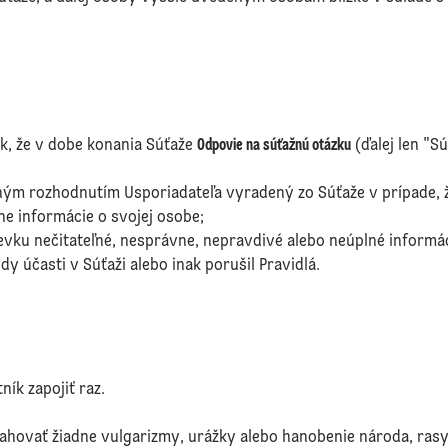
ak, že v dobe konania Súťaže
Odpovie na súťažnú otázku
(ďalej len "S
ým rozhodnutím Usporiadateľa vyradený zo Súťaže v prípade, 
e informácie o svojej osobe;
evku nečitateľné, nesprávne, nepravdivé alebo neúplné informá
y účasti v Súťaži alebo inak porušil Pravidlá.
ík zapojiť raz.
hovať žiadne vulgarizmy, urážky alebo hanobenie národa, rasy, 