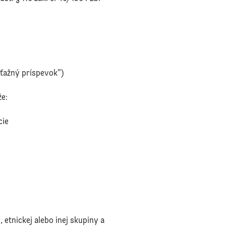
úťažný príspevok")
že:
cie
etnickej alebo inej skupiny a