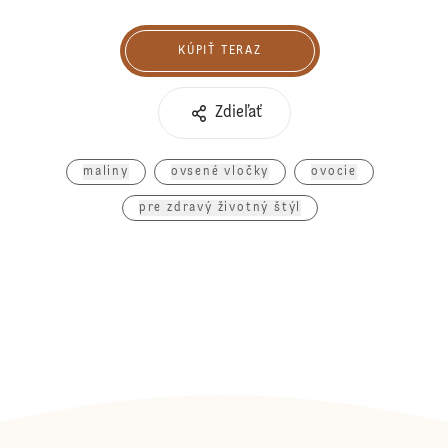
KÚPIŤ TERAZ
Kúpiť teraz
Zdieľať
maliny
ovsené vločky
ovocie
pre zdravý životný štýl