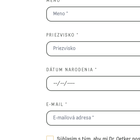
MENO *
PRIEZVISKO *
DÁTUM NARODENIA *
E-MAIL *
Súhlasím s tým, aby mi Dr. Oetker pos