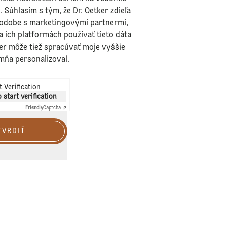
v
. Súhlasím s tým, že Dr. Oetker zdieľa
podobe s marketingovými partnermi,
na ich platformách používať tieto dáta
er môže tiež spracúvať moje vyššie
mňa personalizoval.
 Verification
o start verification
Friendly
Captcha ⇗
TVRDIŤ