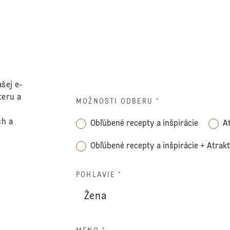
šej e-
teru a
MOŽNOSTI ODBERU
*
ch a
Obľúbené recepty a inšpirácie
A
Obľúbené recepty a inšpirácie + Atrak
POHLAVIE *