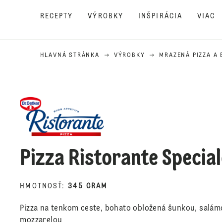
RECEPTY
VÝROBKY
INŠPIRÁCIA
VIAC
HLAVNÁ STRÁNKA
VÝROBKY
MRAZENÁ PIZZA A 
Pizza Ristorante Specia
HMOTNOSŤ
:
345 GRAM
Pizza na tenkom ceste, bohato obložená šunkou, salá
mozzarelou