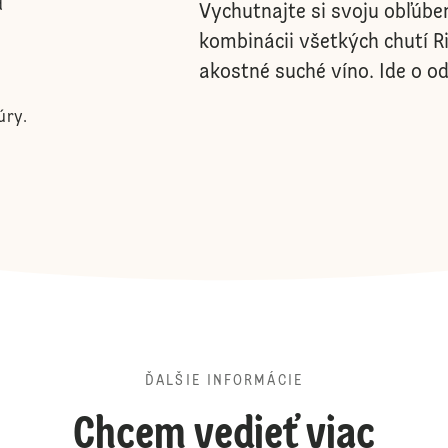
d
Vychutnajte si svoju obľúbe
kombinácii všetkých chutí 
akostné suché víno. Ide o 
úry.
ĎALŠIE INFORMÁCIE
Chcem vedieť viac