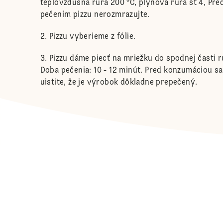
teplovzdušná rúra 200 °C, plynová rúra st 4, Pre
pečením pizzu nerozmrazujte.
Pizzu vyberieme z fólie.
Pizzu dáme piecť na mriežku do spodnej časti r
Doba pečenia: 10 - 12 minút. Pred konzumáciou sa
uistite, že je výrobok dôkladne prepečený.