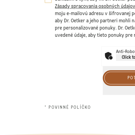
Zásady spracovania osobných údajo
moju e-mailovú adresu v šifrovanej 
aby Dr. Oetker a jeho partneri mohli 
pre personalizované ponuky. Dr. Oetk
uvedené údaje, aby tieto ponuky pre 
Anti-Robot
Click t
PO
* POVINNÉ POLÍČKO