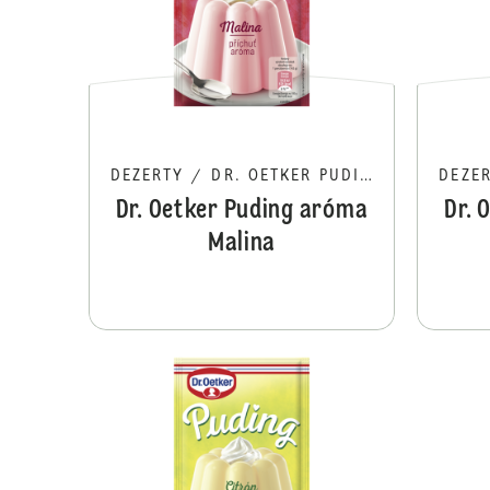
DEZERTY
/
DR. OETKER PUDING
DEZE
Dr. Oetker Puding aróma
Dr. 
Malina