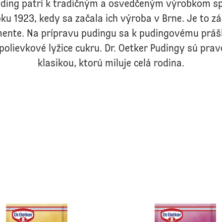
uding patrí k tradičným a osvedčeným výrobkom sp
ku 1923, kedy sa začala ich výroba v Brne. Je to z
mente. Na prípravu pudingu sa k pudingovému práš
 polievkové lyžice cukru. Dr. Oetker Pudingy sú pr
klasikou, ktorú miluje celá rodina.
Dr. Oetker Puding aróma Banán