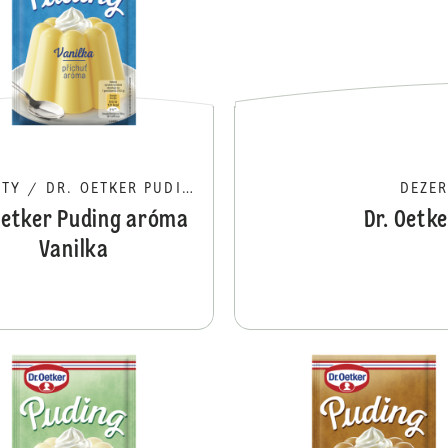
RTY
/
DR. OETKER PUDING
DEZE
Oetker Puding aróma
Dr. Oetk
Vanilka
Dr. Oetker Puding aróma Malina