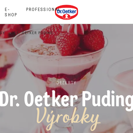
Dr. Oetker
E-
PROFESSIONAL
SHOP
NGY
DR. OETKER PUDING
DEZERTY
Dr. Oetker Pudin
Výrobky