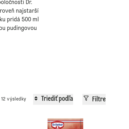
oločnosti Dr.
ároveň najstarší
ku pridá 500 ml
avou pudingovou
Triediť podľa
Filtre
12 výsledky
Dr. Oetker Puding aróma Smotana-vanilka
Dr. Oetker Pu