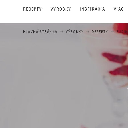
RECEPTY
VÝROBKY
INŠPIRÁCIA
VIAC
HLAVNÁ STRÁNKA
VÝROBKY
DEZERTY
PUDI