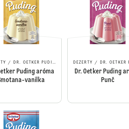
RTY
/
DR. OETKER PUDING
DEZERTY
/
DR. OETKER P
Oetker Puding aróma
Dr. Oetker Puding 
Smotana-vanilka
Punč
Dr. Oetker Puding aróma Mandľa