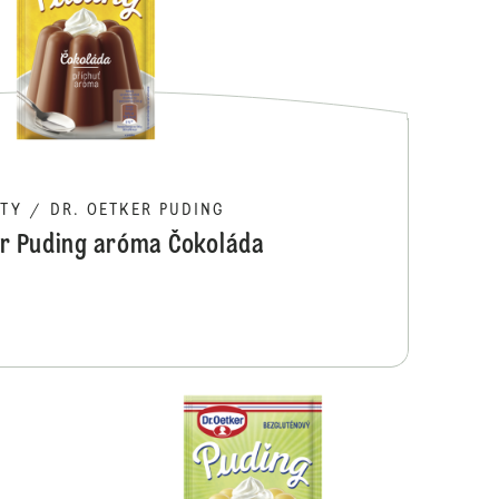
RTY
/
DR. OETKER PUDING
er Puding aróma Čokoláda
Dr. Oetker Puding aróma Kokos
Dr. Oetker Pu