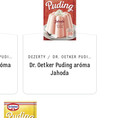
UDING
DEZERTY
/
DR. OETKER PUDING
aróma
Dr. Oetker Puding aróma
Jahoda
Dr. Oetker Puding aróma Vanilka