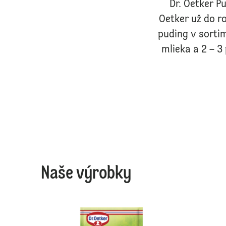
Dr. Oetker P
Oetker už do ro
puding v sorti
mlieka a 2 – 3
Naše výrobky