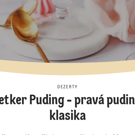
DEZERTY
Oetker Puding - pravá pudi
klasika