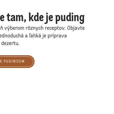
e tam, kde je puding
eň výberom rôznych receptov. Objavte
jednoduchá a ľahká je príprava
 dezertu.
ngom
 S PUDINGOM