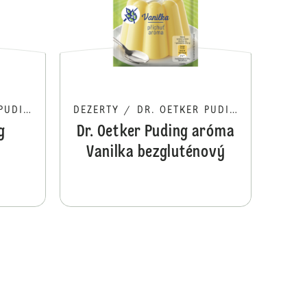
UDING
DEZERTY
/
DR. OETKER PUDING
g
Dr. Oetker Puding aróma
Vanilka bezgluténový