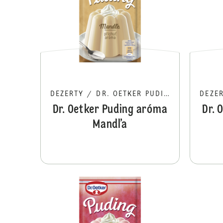
DEZERTY
/
DR. OETKER PUDING
DEZE
Dr. Oetker Puding aróma
Dr. 
Mandľa