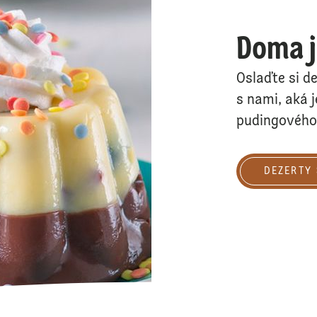
Doma j
Oslaďte si d
s nami, aká 
pudingového
Dezerty s pudi
DEZERTY