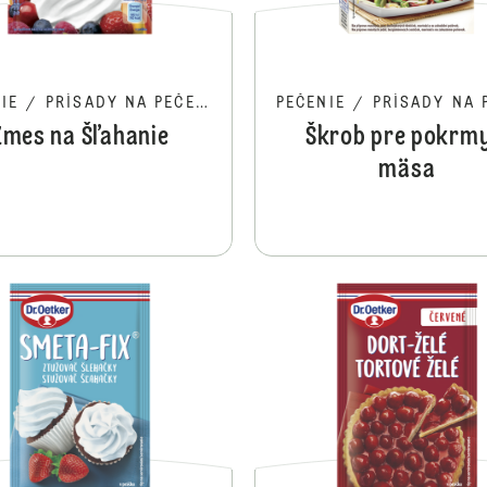
IE
/
PRÍSADY NA PEČENIE
PEČENIE
/
PRÍSADY NA PE
Zmes na Šľahanie
Škrob pre pokrmy
mäsa
Želatína na vaječnú tlačenku a aspik