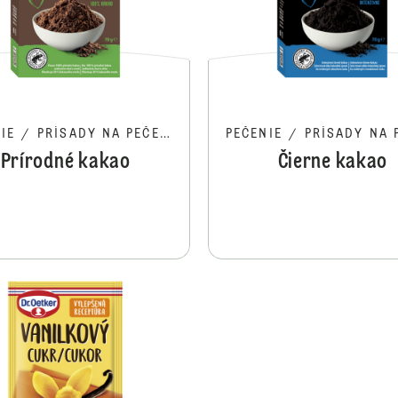
IE
/
PRÍSADY NA PEČENIE
PEČENIE
/
PRÍSADY NA PE
Prírodné kakao
Čierne kakao
Vanilkový cukor 160g