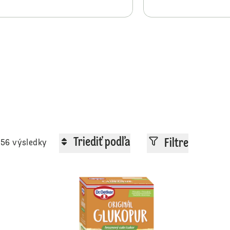
Triediť podľa
Filtre
56 výsledky
Prírodné kakao
Čierne kakao