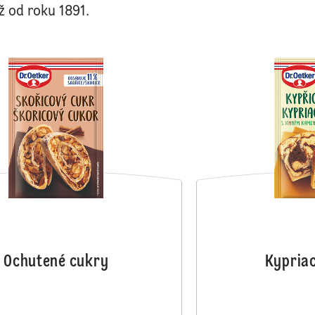
ž od roku 1891.
Vanilka a Finesse
Ochutené cukry
Kypriac