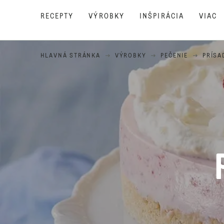
RECEPTY
VÝROBKY
INŠPIRÁCIA
VIAC
HLAVNÁ STRÁNKA
VÝROBKY
PEČENIE
PRÍSA