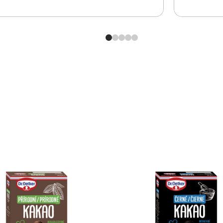
Škoricový cukor