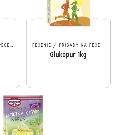
ČENIE
PEČENIE
/
PRÍSADY NA PEČENIE
Glukopur 1kg
Vanilkový cukor