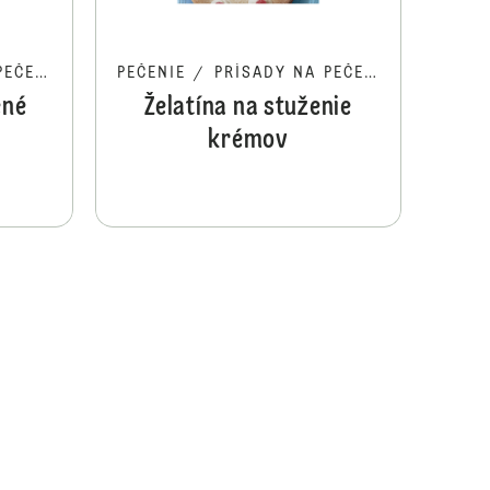
ČENIE
PEČENIE
/
PRÍSADY NA PEČENIE
ené
Želatína na stuženie
krémov