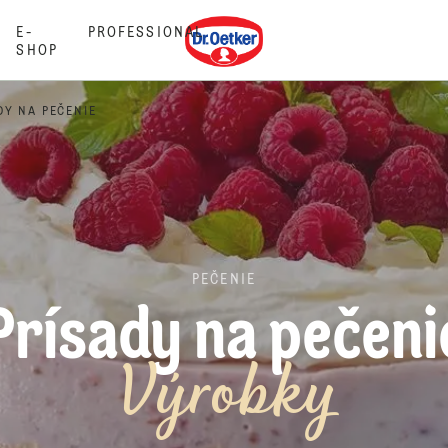
Dr. Oetker
E-
PROFESSIONAL
SHOP
DY NA PEČENIE
PEČENIE
Prísady na pečeni
Výrobky