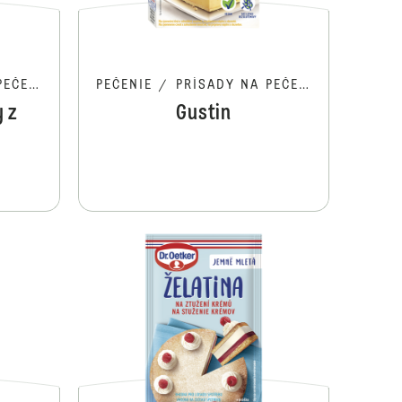
ČENIE
PEČENIE
/
PRÍSADY NA PEČENIE
 z
Gustin
y
Smeta-fix
Tortové želé 