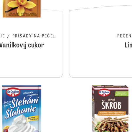
IE
/
PRÍSADY NA PEČENIE
PEČEN
Vanilkový cukor
Li
Čučoriedková náplň