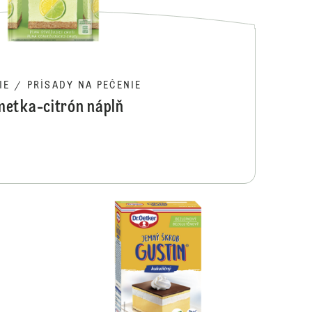
IE
/
PRÍSADY NA PEČENIE
metka-citrón náplň
Zmes na Šľahanie
Škrob pre po