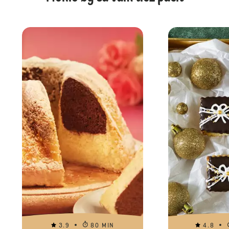
3.9
80 MIN
4.8