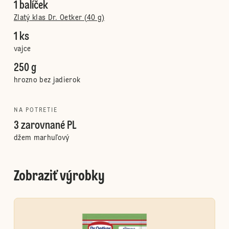
1 balíček
Zlatý klas Dr. Oetker (40 g)
1 ks
vajce
250 g
hrozno bez jadierok
NA POTRETIE
3 zarovnané PL
džem marhuľový
Zobraziť výrobky