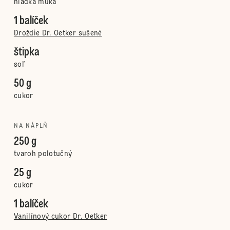
hladká múka
1 balíček
Droždie Dr. Oetker sušené
štipka
soľ
50 g
cukor
NA NÁPLŇ
250 g
tvaroh polotučný
25 g
cukor
1 balíček
Vanilínový cukor Dr. Oetker