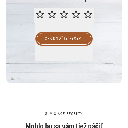
PROSÍME VÁS O OHODNOTENIE R
OHODNOŤTE RECEPT
SÚVISIACE RECEPTY
Mohlo by sa vám tiež páčiť