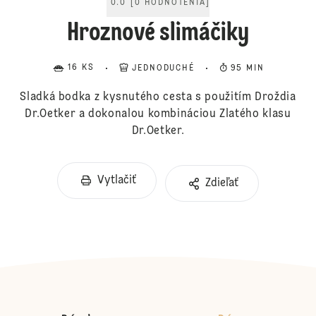
0.0
[
0
HODNOTENIA
]
Hroznové slimáčiky
16 KS
JEDNODUCHÉ
95 MIN
Sladká bodka z kysnutého cesta s použitím Droždia
Dr.Oetker a dokonalou kombináciou Zlatého klasu
Dr.Oetker.
Vytlačiť
Zdieľať