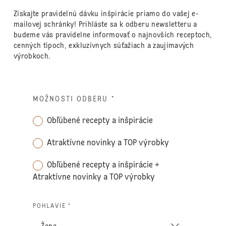
Získajte pravidelnú dávku inšpirácie priamo do vašej e-
mailovej schránky! Prihláste sa k odberu newsletteru a
budeme vás pravidelne informovať o najnovších receptoch,
cenných tipoch, exkluzívnych súťažiach a zaujímavých
výrobkoch.
MOŽNOSTI ODBERU
*
Obľúbené recepty a inšpirácie
Atraktívne novinky a TOP výrobky
Obľúbené recepty a inšpirácie +
Atraktívne novinky a TOP výrobky
POHLAVIE *