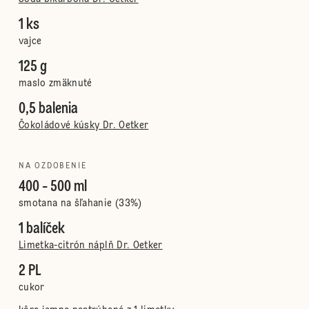
1 ks
vajce
125 g
maslo zmäknuté
0,5 balenia
Čokoládové kúsky Dr. Oetker
NA OZDOBENIE
400 - 500 ml
smotana na šľahanie (33%)
1 balíček
Limetka-citrón náplň Dr. Oetker
2 PL
cukor