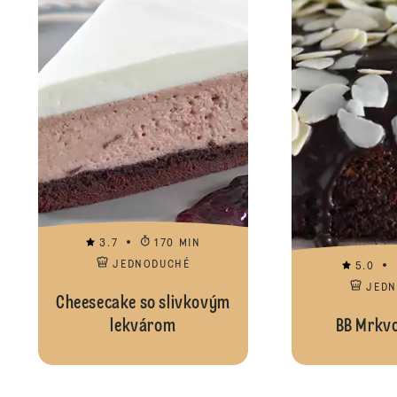
3.7
170 MIN
JEDNODUCHÉ
5.0
JED
Cheesecake so slivkovým
lekvárom
BB Mrkvo