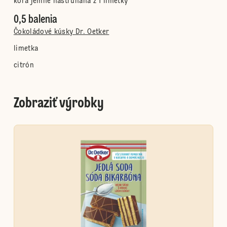
kôra jemne nastrúhaná z 1 limetky
0,5 balenia
Čokoládové kúsky Dr. Oetker
limetka
citrón
Zobraziť výrobky