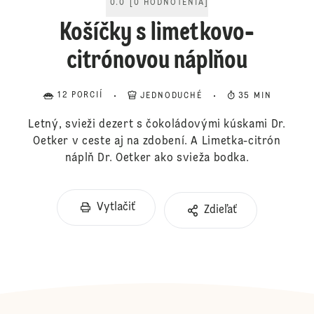
0.0
[
0
HODNOTENIA
]
Košíčky s limetkovo-
citrónovou náplňou
12 PORCIÍ
JEDNODUCHÉ
35 MIN
Letný, svieži dezert s čokoládovými kúskami Dr.
Oetker v ceste aj na zdobení. A Limetka-citrón
náplň Dr. Oetker ako svieža bodka.
Vytlačiť
Zdieľať