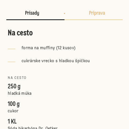
Prísady
Príprava
Na cesto
forma na muffiny (12 kusov)
cukrárske vrecko s hladkou špičkou
NA CESTO
250 g
hladká múka
100 g
cukor
1 KL
Sóda bikarbóna Dr. Oetker