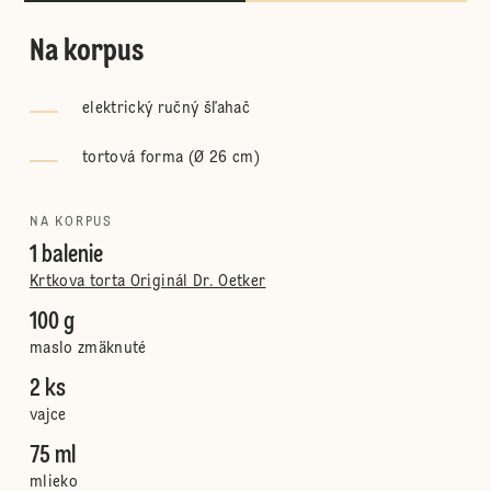
Na korpus
elektrický ručný šľahač
tortová forma (Ø 26 cm)
NA KORPUS
1 balenie
Krtkova torta Originál Dr. Oetker
100 g
maslo zmäknuté
2 ks
vajce
75 ml
mlieko