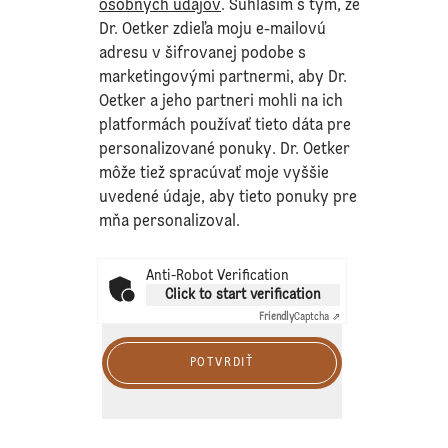
osobných údajov
. Súhlasím s tým, že
Dr. Oetker zdieľa moju e-mailovú
adresu v šifrovanej podobe s
marketingovými partnermi, aby Dr.
Oetker a jeho partneri mohli na ich
platformách používať tieto dáta pre
personalizované ponuky. Dr. Oetker
môže tiež spracúvať moje vyššie
uvedené údaje, aby tieto ponuky pre
mňa personalizoval.
Anti-Robot Verification
Click to start verification
Friendly
Captcha ⇗
POTVRDIŤ