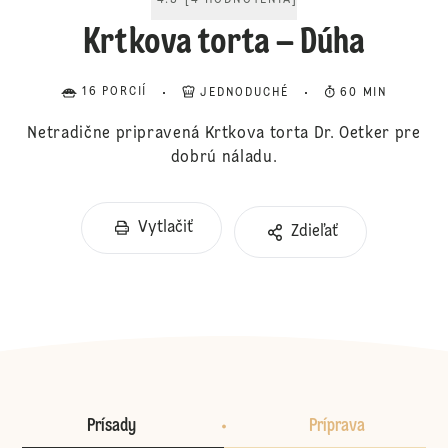
4.5
[
4
HODNOTENIA
]
Krtkova torta – Dúha
16 PORCIÍ
JEDNODUCHÉ
60 MIN
Netradične pripravená Krtkova torta Dr. Oetker pre
dobrú náladu.
Vytlačiť
Zdieľať
Prísady
Príprava