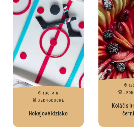
12
JED
130 MIN
JEDNODUCHÉ
Koláč s h
Hokejové klzisko
čern