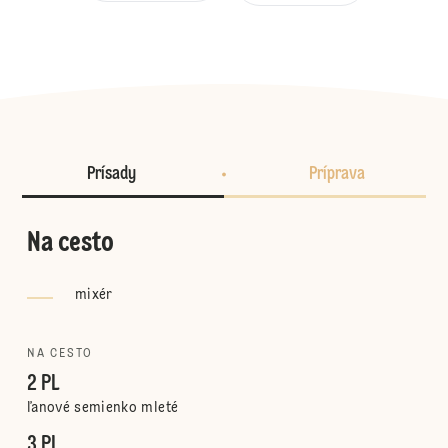
Prísady
Príprava
Na cesto
mixér
NA CESTO
2 PL
ľanové semienko mleté
3 PL