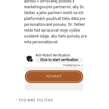
adresu v šifrovanej podobe s
marketingovými partnermi, aby Dr.
Oetker a jeho partneri mohli na ich
platformách používať tieto dáta pre
personalizované ponuky. Dr. Oetker
môže tiež spracúvať moje vyššie
uvedené údaje, aby tieto ponuky pre
mňa personalizoval.
Anti-Robot Verification
Click to start verification
Friendly
Captcha ⇗
POTVRDIŤ
* POVINNÉ POLÍČKO