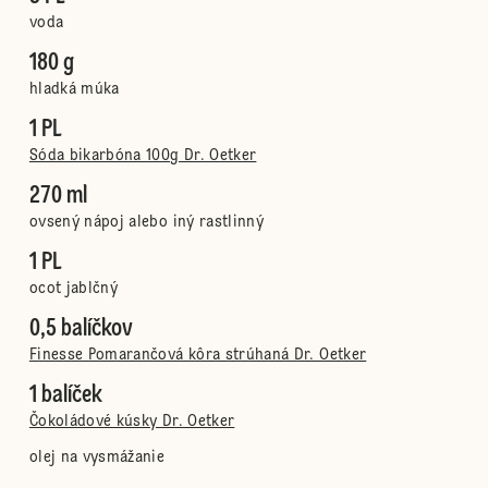
voda
180 g
hladká múka
1 PL
Sóda bikarbóna 100g Dr. Oetker
270 ml
ovsený nápoj alebo iný rastlinný
1 PL
ocot jablčný
0,5 balíčkov
Finesse Pomarančová kôra strúhaná Dr. Oetker
1 balíček
Čokoládové kúsky Dr. Oetker
olej na vysmážanie