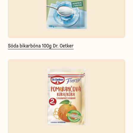
Sóda bikarbóna 100g Dr. Oetker