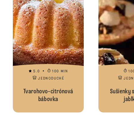
5.0
100 MIN
10
JEDNODUCHÉ
JED
Tvarohovo-citrónová
Sušienky 
bábovka
jabl