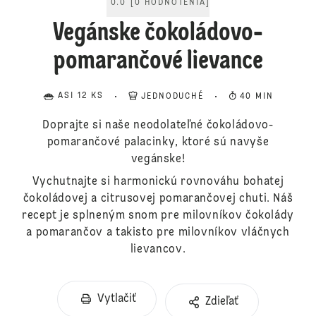
0.0
[
0
HODNOTENIA
]
Vegánske čokoládovo-
pomarančové lievance
ASI 12 KS
JEDNODUCHÉ
40 MIN
Doprajte si naše neodolateľné čokoládovo-
pomarančové palacinky, ktoré sú navyše
vegánske!
Vychutnajte si harmonickú rovnováhu bohatej
čokoládovej a citrusovej pomarančovej chuti. Náš
recept je splneným snom pre milovníkov čokolády
a pomarančov a takisto pre milovníkov vláčnych
lievancov.
Vytlačiť
Zdieľať