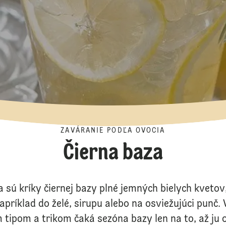
ZAVÁRANIE PODĽA OVOCIA
Čierna baza
 sú kríky čiernej bazy plné jemných bielych kvetov,
apríklad do želé, sirupu alebo na osviežujúci punč.
 tipom a trikom čaká sezóna bazy len na to, až ju o