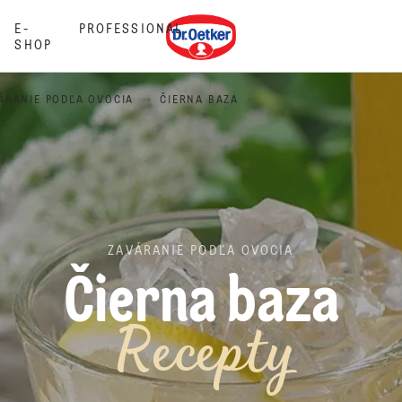
Dr. Oetker
E-
PROFESSIONAL
SHOP
ÁRANIE PODĽA OVOCIA
ČIERNA BAZA
ZAVÁRANIE PODĽA OVOCIA
Čierna baza
Recepty