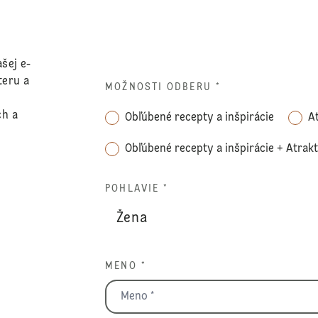
šej e-
teru a
MOŽNOSTI ODBERU
*
ch a
Obľúbené recepty a inšpirácie
A
Obľúbené recepty a inšpirácie + Atrak
POHLAVIE *
MENO *