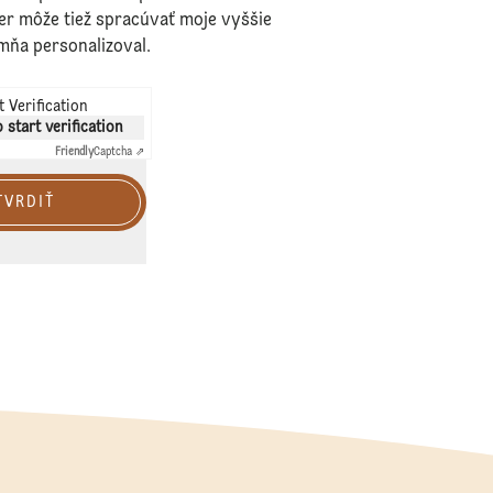
er môže tiež spracúvať moje vyššie
mňa personalizoval.
 Verification
o start verification
Friendly
Captcha ⇗
TVRDIŤ