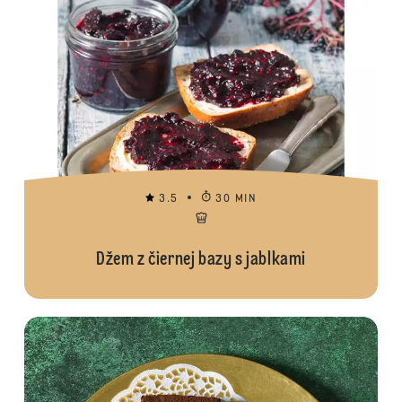
3.5
30 MIN
Džem z čiernej bazy s jablkami