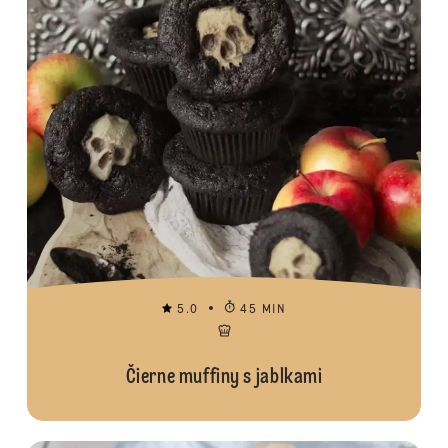
5.0
45 MIN
Čierne muffiny s jablkami