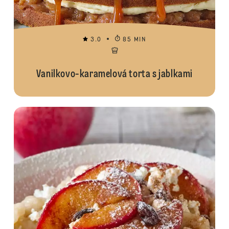
3.0
85 MIN
Vanilkovo-karamelová torta s jablkami