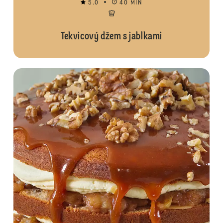
5.0
40 MIN
Tekvicový džem s jablkami