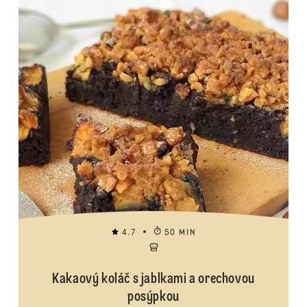
4.7
50 MIN
Kakaový koláč s jablkami a orechovou
posýpkou