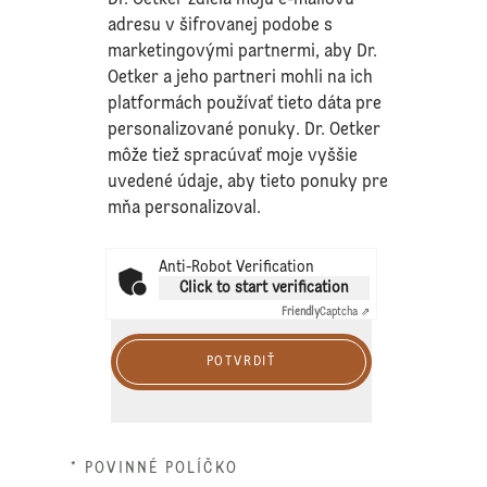
Dr. Oetker zdieľa moju e-mailovú
adresu v šifrovanej podobe s
marketingovými partnermi, aby Dr.
Oetker a jeho partneri mohli na ich
platformách používať tieto dáta pre
personalizované ponuky. Dr. Oetker
môže tiež spracúvať moje vyššie
uvedené údaje, aby tieto ponuky pre
mňa personalizoval.
Anti-Robot Verification
Click to start verification
Friendly
Captcha ⇗
POTVRDIŤ
* POVINNÉ POLÍČKO