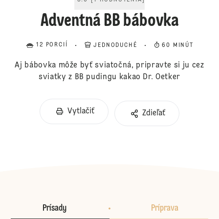
5.0
[
1
HODNOTENIA
]
Adventná BB bábovka
12 PORCIÍ
JEDNODUCHÉ
60 MINÚT
Aj bábovka môže byť sviatočná, pripravte si ju cez
sviatky z BB pudingu kakao Dr. Oetker
Vytlačiť
Zdieľať
Prísady
Príprava