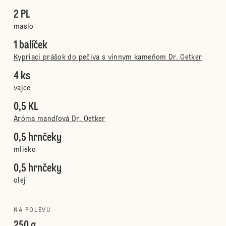
2 PL
maslo
1 balíček
Kypriaci prášok do pečiva s vínnym kameňom Dr. Oetker
4 ks
vajce
0,5 KL
Aróma mandľová Dr. Oetker
0,5 hrnčeky
mlieko
0,5 hrnčeky
olej
NA POLEVU
250 g