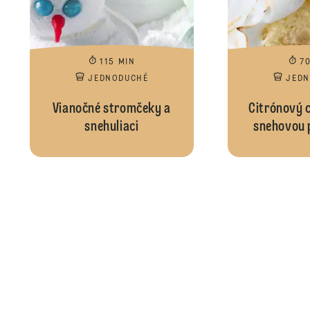
115 MIN
7
JEDNODUCHÉ
JED
Vianočné stromčeky a
Citrónový c
snehuliaci
snehovou 