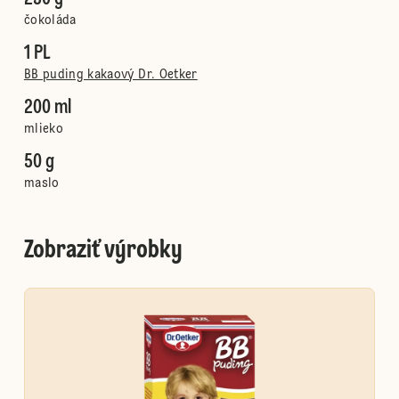
čokoláda
1 PL
BB puding kakaový Dr. Oetker
200 ml
mlieko
50 g
maslo
Zobraziť výrobky