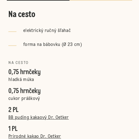
Na cesto
elektrický ručný šľahač
forma na bábovku (Ø 23 cm)
NA CESTO
0,75 hrnčeky
hladká múka
0,75 hrnčeky
cukor práškový
2 PL
BB puding kakaový Dr. Oetker
1 PL
Prírodné kakao Dr. Oetker