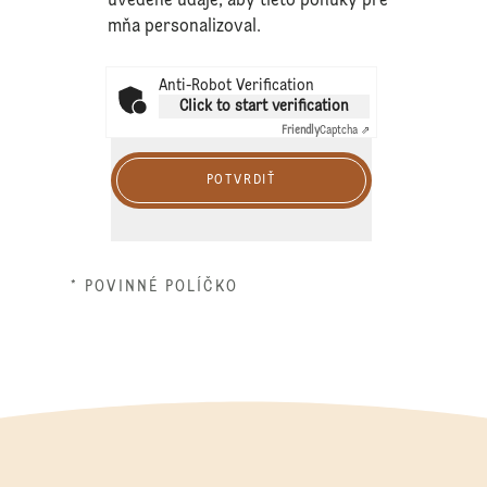
uvedené údaje, aby tieto ponuky pre
mňa personalizoval.
Anti-Robot Verification
Click to start verification
Friendly
Captcha ⇗
POTVRDIŤ
* POVINNÉ POLÍČKO