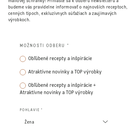
mailovej schránky! Prihláste sa k odberu newsletteru a
budeme vás pravidelne informovať o najnovších receptoch,
cenných tipoch, exkluzívnych súťažiach a zaujímavých
výrobkoch.
MOŽNOSTI ODBERU
*
Obľúbené recepty a inšpirácie
Atraktívne novinky a TOP výrobky
Obľúbené recepty a inšpirácie +
Atraktívne novinky a TOP výrobky
POHLAVIE *