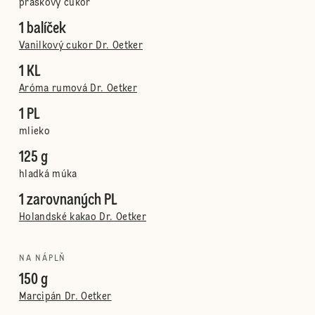
práškový cukor
1 balíček
Vanilkový cukor Dr. Oetker
1 KL
Aróma rumová Dr. Oetker
1 PL
mlieko
125 g
hladká múka
1 zarovnaných PL
Holandské kakao Dr. Oetker
NA NÁPLŇ
150 g
Marcipán Dr. Oetker