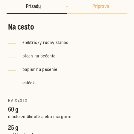
Prísady
Príprava
Na cesto
elektrický ručný šľahač
plech na pečenie
papier na pečenie
valček
NA CESTO
60 g
maslo zmäknuté alebo margarín
25 g