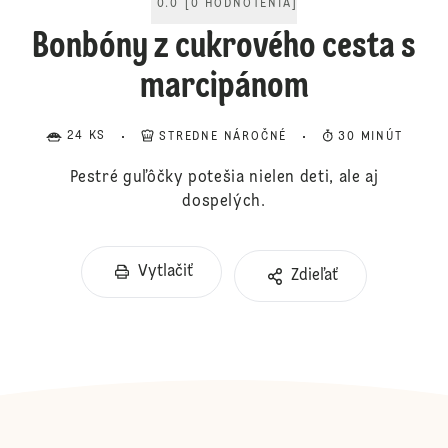
0.0
[
0
HODNOTENIA
]
Bonbóny z cukrového cesta s
marcipánom
24 KS
STREDNE NÁROČNÉ
30 MINÚT
Pestré guľôčky potešia nielen deti, ale aj
dospelých.
Vytlačiť
Zdieľať