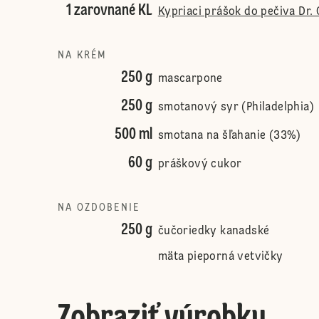
1 zarovnané KL
Kypriaci prášok do pečiva Dr. 
NA KRÉM
250 g
mascarpone
250 g
smotanový syr (Philadelphia)
500 ml
smotana na šľahanie (33%)
60 g
práškový cukor
NA OZDOBENIE
250 g
čučoriedky kanadské
mäta pieporná vetvičky
Zobraziť výrobky