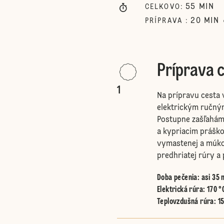
55
MIN
CELKOVO
:
20
MIN
PRÍPRAVA
:
Príprava c
1
Na prípravu cesta 
elektrickým ručný
Postupne zašľahám
a kypriacim prášk
vymastenej a múko
predhriatej rúry a
Doba pečenia: asi 35 
Elektrická rúra
:
170 °
Teplovzdušná rúra
:
1