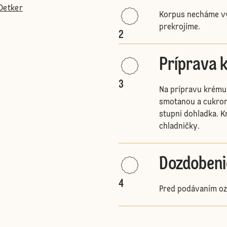
Oetker
Korpus necháme vy
prekrojíme.
2
Príprava 
3
Na prípravu krému
smotanou a cukro
stupni dohladka. 
chladničky.
Dozdobeni
4
Pred podávaním oz