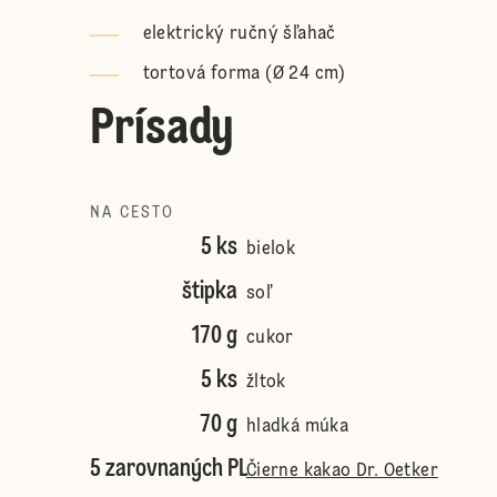
elektrický ručný šľahač
tortová forma (Ø 24 cm)
Prísady
NA CESTO
5 ks
bielok
štipka
soľ
170 g
cukor
5 ks
žltok
70 g
hladká múka
5 zarovnaných PL
Čierne kakao Dr. Oetker