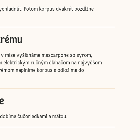
chladnúť. Potom korpus dvakrát pozdĺžne
krému
 v mise vyšľaháme mascarpone so syrom,
m elektrickým ručným šľahačom na najvyššom
Krémom naplníme korpus a odložíme do
e
dobíme čučoriedkami a mätou.