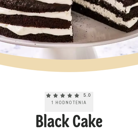
Current rating 5.0. Click to rate.
5.0
1
HODNOTENIA
Black Cake