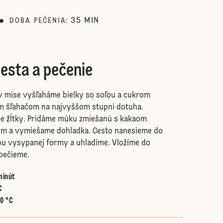
35
MIN
DOBA PEČENIA
:
esta a pečenie
v mise vyšľaháme bielky so soľou a cukrom
m šľahačom na najvyššom stupni dotuha.
e žĺtky. Pridáme múku zmiešanú s kakaom
om a vymiešame dohladka. Cesto nanesieme do
u vysypanej formy a uhladíme. Vložíme do
 pečieme.
minút
C
50 °C