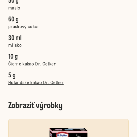
50 g
maslo
60 g
práškový cukor
30 ml
mlieko
10 g
Čierne kakao Dr. Oetker
5 g
Holandské kakao Dr. Oetker
Zobraziť výrobky