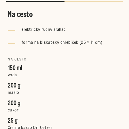
Na cesto
elektrický ručný šľahač
forma na biskupský chlebíček (25 × 11 cm)
NA CESTO
150 ml
voda
200 g
maslo
200 g
cukor
25 g
Čierne kakao Dr. Oetker