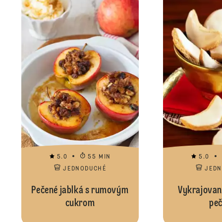
5.0
55 MIN
5.0
JEDNODUCHÉ
JED
Pečené jablká s rumovým
Vykrajovan
cukrom
peč