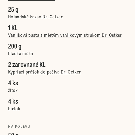
25 g
Holandské kakao Dr. Oetker
1 KL
Vanilková pasta s mletým vanilkovým strukom Dr. Oetker
200 g
hladká múka
2 zarovnané KL
Kypriaci prášok do pečiva Dr. Oetker
4 ks
žltok
4 ks
bielok
NA POLEVU