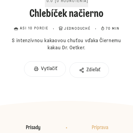
0.0
[
0
HODNOTENIA
]
Chlebíček načierno
ASI 10 PORCIE
JEDNODUCHÉ
70 MIN
S intenzívnou kakaovou chuťou vďaka Čiernemu
kakau Dr. Oetker.
Vytlačiť
Zdieľať
Prísady
Príprava