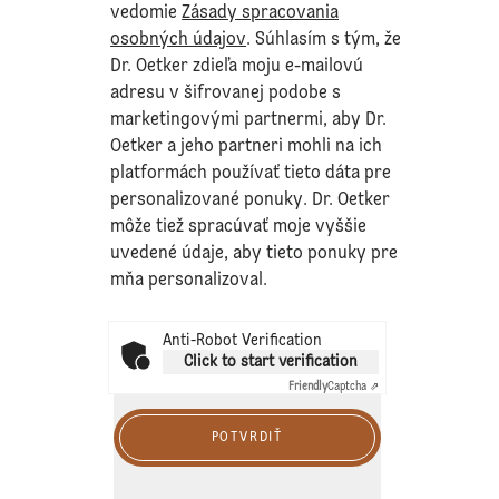
vedomie
Zásady spracovania
osobných údajov
. Súhlasím s tým, že
Dr. Oetker zdieľa moju e-mailovú
adresu v šifrovanej podobe s
marketingovými partnermi, aby Dr.
Oetker a jeho partneri mohli na ich
platformách používať tieto dáta pre
personalizované ponuky. Dr. Oetker
môže tiež spracúvať moje vyššie
uvedené údaje, aby tieto ponuky pre
mňa personalizoval.
Anti-Robot Verification
Click to start verification
Friendly
Captcha ⇗
POTVRDIŤ