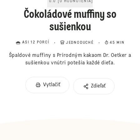
0.0
[
0
HODNOTENIA
]
Čokoládové muffiny so
sušienkou
ASI 12 PORCÍ
JEDNODUCHÉ
45 MIN
Špaldové muffiny s Prírodným kakaom Dr. Oetker a
sušienkou vnútri potešia každé dieťa.
Vytlačiť
Zdieľať