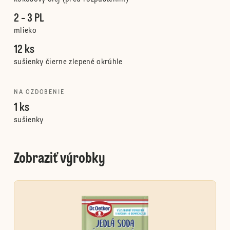
2 - 3 PL
mlieko
12 ks
sušienky čierne zlepené okrúhle
NA OZDOBENIE
1 ks
sušienky
Zobraziť výrobky