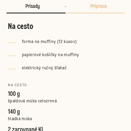
Prísady
Príprava
Na cesto
forma na muffiny (12 kusov)
papierové košíčky na muffiny
elektrický ručný šľahač
NA CESTO
100 g
špaldová múka celozrnná
140 g
hladká múka
2 zarovnané KL