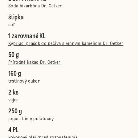
Sóda bikarbóna Dr. Oetker
štipka
soľ
1 zarovnané KL
Kypriaci prášok do pečiva s vínnym kameňom Dr. Oetker
50 g
Prírodné kakao Dr. Oetker
160 g
trstinový cukor
2 ks
vajce
250 g
jogurt biely polotučný
4 PL
kokosový olej (pred rozpustením)