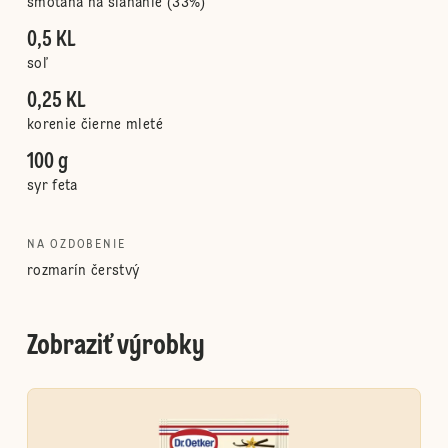
smotana na šľahanie (33%)
0,5 KL
soľ
0,25 KL
korenie čierne mleté
100 g
syr feta
NA OZDOBENIE
rozmarín čerstvý
Zobraziť výrobky