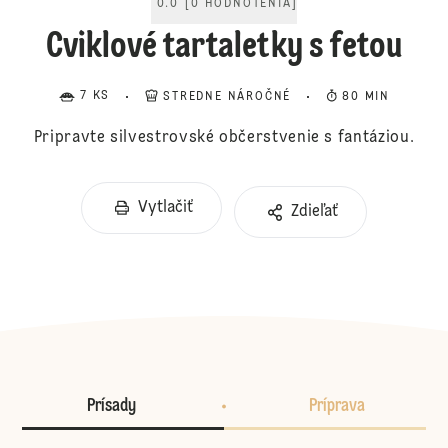
0.0
[
0
HODNOTENIA
]
Cviklové tartaletky s fetou
7 KS
STREDNE NÁROČNÉ
80 MIN
Pripravte silvestrovské občerstvenie s fantáziou.
Vytlačiť
Zdieľať
Prísady
Príprava