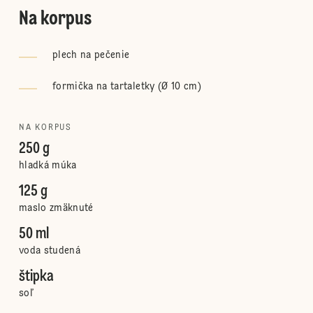
Na korpus
plech na pečenie
formička na tartaletky (Ø 10 cm)
NA KORPUS
250 g
hladká múka
125 g
maslo zmäknuté
50 ml
voda studená
štipka
soľ