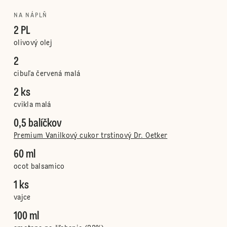
NA NÁPLŇ
2 PL
olivový olej
2
cibuľa červená malá
2 ks
cvikla malá
0,5 balíčkov
Premium Vanilkový cukor trstinový Dr. Oetker
60 ml
ocot balsamico
1 ks
vajce
100 ml