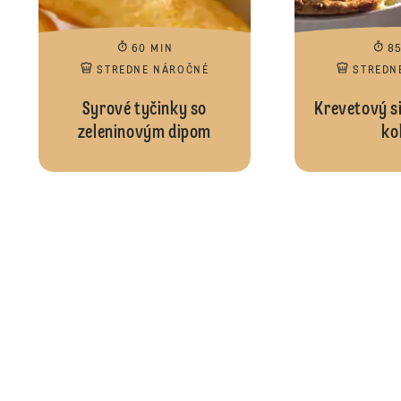
60 MIN
8
STREDNE NÁROČNÉ
STREDN
Syrové tyčinky so
Krevetový s
zeleninovým dipom
ko