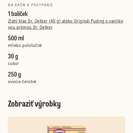
NA KRÉM A POSYPANIE
1 balíček
Zlatý klas Dr. Oetker (40 g) alebo Originál Puding s vanilko
vou arómou Dr. Oetker
500 ml
mlieko polotučné
30 g
cukor
250 g
ovocie čerstvé
Zobraziť výrobky