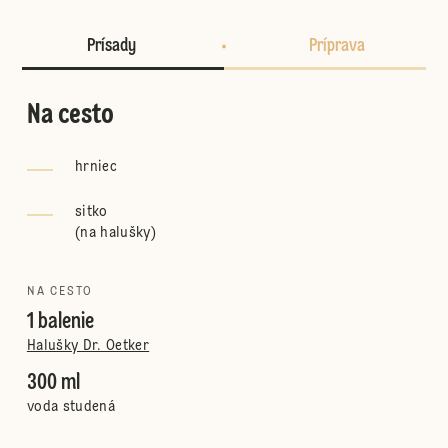
Prísady
Príprava
Na cesto
hrniec
sitko
(
na halušky
)
NA CESTO
1 balenie
Halušky Dr. Oetker
300 ml
voda studená