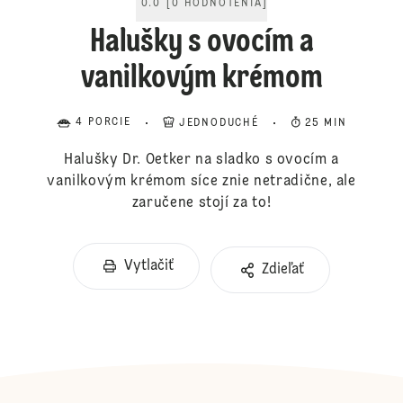
0.0
[
0
HODNOTENIA
]
Halušky s ovocím a
vanilkovým krémom
4 PORCIE
JEDNODUCHÉ
25 MIN
Halušky Dr. Oetker na sladko s ovocím a
vanilkovým krémom síce znie netradične, ale
zaručene stojí za to!
Vytlačiť
Zdieľať