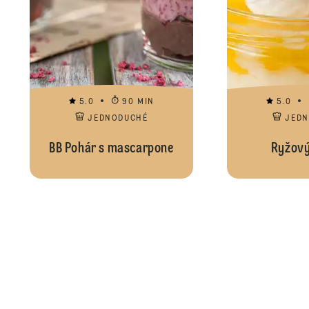
5.0
90 MIN
5.0
JEDNODUCHÉ
JED
BB Pohár s mascarpone
Ryžový