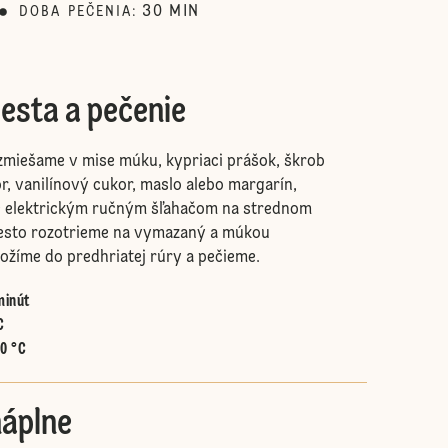
30
MIN
DOBA PEČENIA
:
esta a pečenie
zmiešame v mise múku, kypriaci prášok, škrob
or, vanilínový cukor, maslo alebo margarín,
e elektrickým ručným šľahačom na strednom
Cesto rozotrieme na vymazaný a múkou
ožíme do predhriatej rúry a pečieme.
minút
C
60 °C
náplne