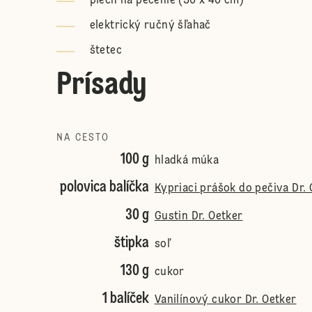
plech na pečenie (30 x 40 cm)
elektrický ručný šľahač
štetec
Prísady
NA CESTO
100 g
hladká múka
polovica balíčka
Kypriaci prášok do pečiva Dr. 
30 g
Gustin Dr. Oetker
štipka
soľ
130 g
cukor
1 balíček
Vanilínový cukor Dr. Oetker