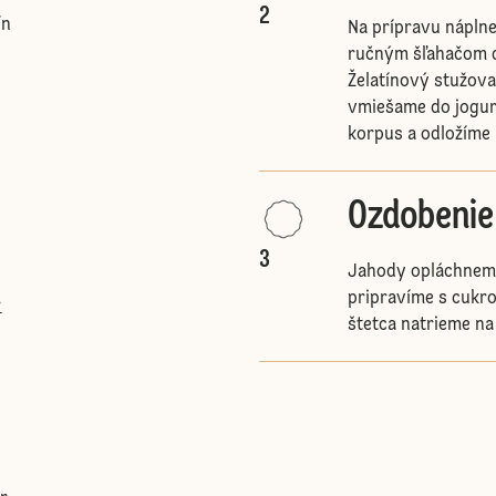
2
ín
Na prípravu nápln
ručným šľahačom d
Želatínový stužov
vmiešame do jogur
korpus a odložíme 
Ozdobenie
3
Jahody opláchneme,
pripravíme s cukr
r
štetca natrieme na