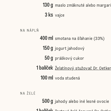
130 g
maslo zmäknuté alebo margar
3 ks
vajce
NA NÁPLŇ
400 ml
smotana na šľahanie (33%)
150 g
jogurt jahodový
50 g
práškový cukor
1 balíček
Želatínový stužovač Dr. Oetke
100 ml
voda studená
NA ŽELÉ
500 g
jahody alebo iné lesné ovocie