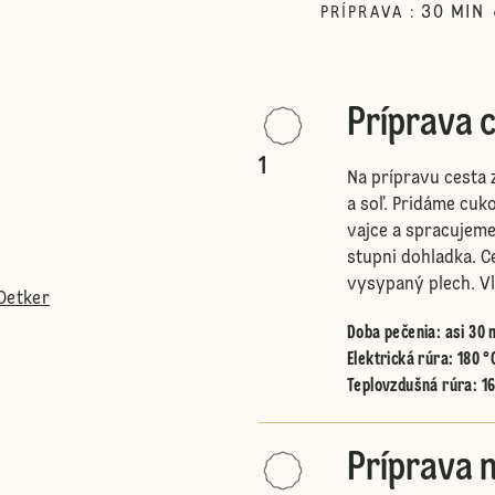
30
MIN
PRÍPRAVA
:
Príprava c
1
Na prípravu cesta 
a soľ. Pridáme cuk
vajce a spracujem
stupni dohladka. 
vysypaný plech. Vl
Oetker
Doba pečenia: asi 30 
Elektrická rúra
:
180 °
Teplovzdušná rúra
:
1
Príprava 