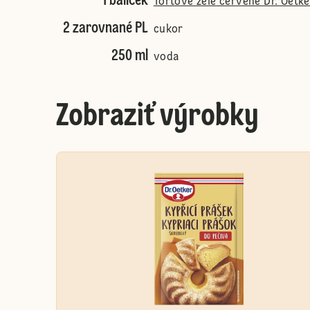
1 balíček
Tortové želé červené Dr. Oetke
2 zarovnané PL
cukor
250 ml
voda
Zobraziť výrobky