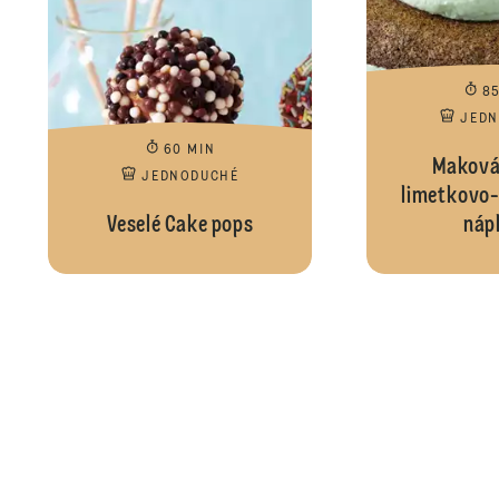
8
JED
60 MIN
Maková 
JEDNODUCHÉ
limetkovo-
Veselé Cake pops
náp