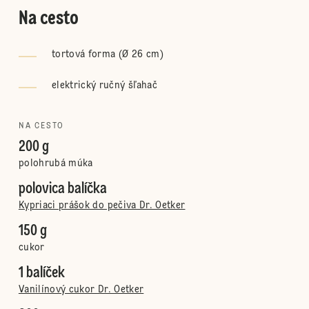
Na cesto
tortová forma (Ø 26 cm)
elektrický ručný šľahač
NA CESTO
200 g
polohrubá múka
polovica balíčka
Kypriaci prášok do pečiva Dr. Oetker
150 g
cukor
1 balíček
Vanilínový cukor Dr. Oetker