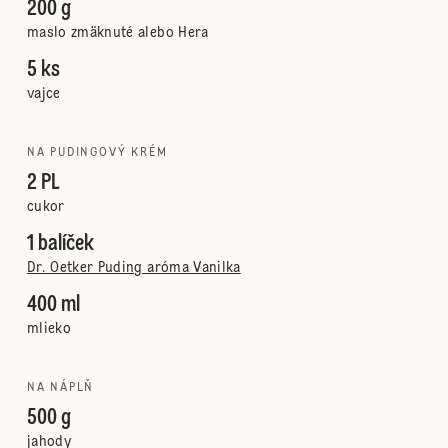
200 g
maslo zmäknuté alebo Hera
5 ks
vajce
NA PUDINGOVÝ KRÉM
2 PL
cukor
1 balíček
Dr. Oetker Puding aróma Vanilka
400 ml
mlieko
NA NÁPLŇ
500 g
jahody