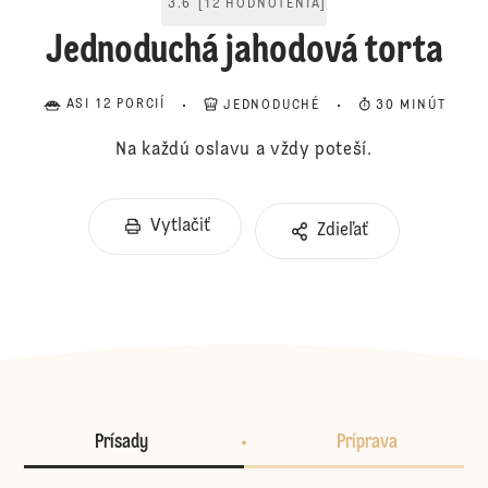
3.6
[
12
HODNOTENIA
]
Jednoduchá jahodová torta
ASI 12 PORCIÍ
JEDNODUCHÉ
30 MINÚT
Na každú oslavu a vždy poteší.
Vytlačiť
Zdieľať
Prísady
Príprava