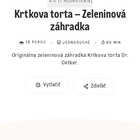
4.0
[
1
HODNOTENIA
]
Krtkova torta – Zeleninová
záhradka
16 PORCIÍ
JEDNODUCHÉ
80 MIN
Originálna zeleninová záhradka Krtkova torta Dr.
Oetker.
Vytlačiť
Zdieľať