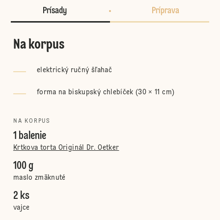
Prísady
Príprava
Na korpus
elektrický ručný šľahač
forma na biskupský chlebíček (30 × 11 cm)
NA KORPUS
1 balenie
Krtkova torta Originál Dr. Oetker
100 g
maslo zmäknuté
2 ks
vajce