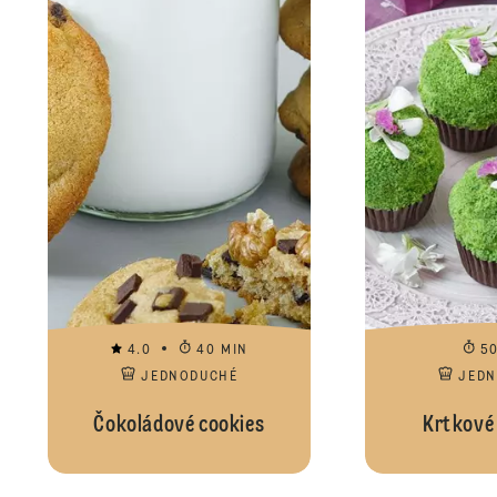
4.0
40 MIN
5
JEDNODUCHÉ
JED
Čokoládové cookies
Krtkové 