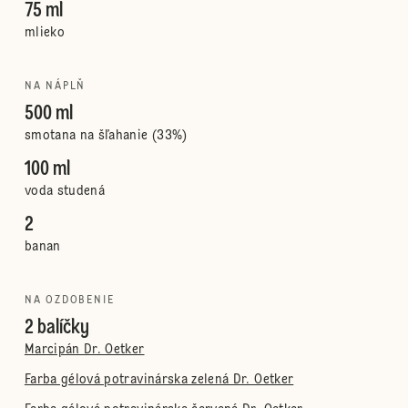
75 ml
mlieko
NA NÁPLŇ
500 ml
smotana na šľahanie (33%)
100 ml
voda studená
2
banan
NA OZDOBENIE
2 balíčky
Marcipán Dr. Oetker
Farba gélová potravinárska zelená Dr. Oetker