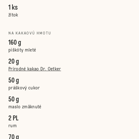
1 ks
žltok
NA KAKAOVÚ HMOTU
160 g
piškóty mleté
20 g
Prírodné kakao Dr. Oetker
50 g
práškový cukor
50 g
maslo zmäknuté
2 PL
rum
70 g