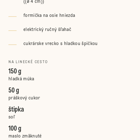
(
(ø 4 cm)
)
formička na osie hniezda
elektrický ručný šľahač
cukrárske vrecko s hladkou špičkou
NA LINECKÉ CESTO
150 g
hladká múka
50 g
práškový cukor
štipka
soľ
100 g
maslo zmäknuté