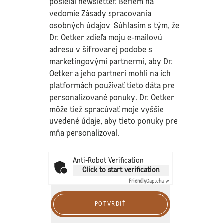
posielal newsletter. Beriem na
vedomie
Zásady spracovania
osobných údajov
. Súhlasím s tým, že
Dr. Oetker zdieľa moju e-mailovú
adresu v šifrovanej podobe s
marketingovými partnermi, aby Dr.
Oetker a jeho partneri mohli na ich
platformách používať tieto dáta pre
personalizované ponuky. Dr. Oetker
môže tiež spracúvať moje vyššie
uvedené údaje, aby tieto ponuky pre
mňa personalizoval.
Anti-Robot Verification
Click to start verification
Friendly
Captcha ⇗
POTVRDIŤ