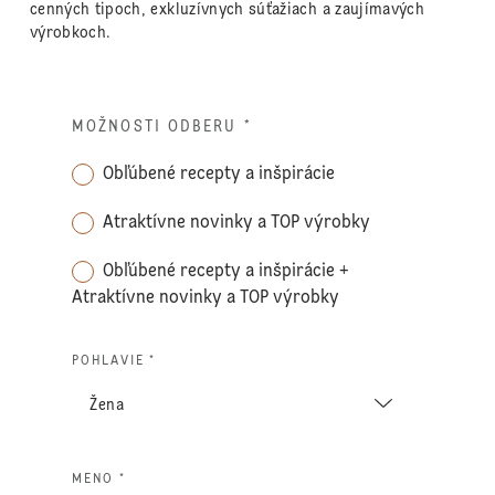
cenných tipoch, exkluzívnych súťažiach a zaujímavých
výrobkoch.
MOŽNOSTI ODBERU
*
Obľúbené recepty a inšpirácie
Atraktívne novinky a TOP výrobky
Obľúbené recepty a inšpirácie +
Atraktívne novinky a TOP výrobky
POHLAVIE *
MENO *