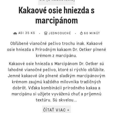
5.0
[
5
HODNOTENIA
]
Kakaové osie hniezda s
marcipánom
ASI 35 KS
JEDNODUCHÉ
60 MINÚT
Obľúbené vianočné pečivo trochu inak. Kakaové
osie hniezda s Prírodným kakaom Dr. Oetker plnené
krémom z marcipánu.
Kakaové osie hniezda s Marcipánom Dr. Oetker sú
lahodné vianočné pečivo, ktoré si rýchlo obľúbite.
Jemné kakaové úle plnené sladkým marcipánovým
krémom zaujmú každého milovníka tradičných
dobrôt. Vďaka kombinácii prírodného kakaa a
marcipánu si užijete vyváženú chuť a príjemnú
textúru. Sú skvelou...
ČÍTAŤ VIAC +