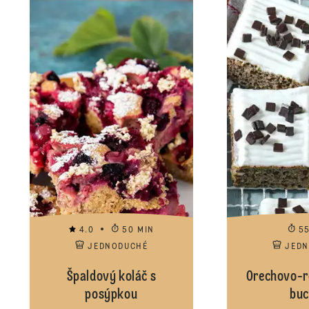
4.0
50 MIN
5
JEDNODUCHÉ
JED
Špaldový koláč s
Orechovo-r
posýpkou
buc