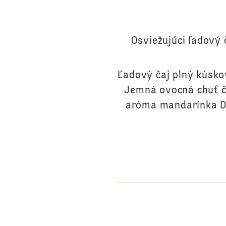
Osviežujúci ľadový 
Ľadový čaj plný kúsko
Jemná ovocná chuť č
aróma mandarínka Dr