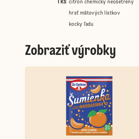
1 ks
citrón chemicky neošetrený
hrsť mätových lístkov
kocky ľadu
Zobraziť výrobky