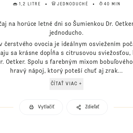
1,2 LITRE
JEDNODUCHÉ
40 MIN
čaj na horúce letné dni so Šumienkou Dr. Oetker
jednoducho.
v čerstvého ovocia je ideálnym osviežením poča
aju sa krásne dopĺňa s citrusovou sviežosťou,
. Oetker. Spolu s farebným mixom bobuľového 
hravý nápoj, ktorý poteší chuť aj zrak...
ČÍTAŤ VIAC +
Vytlačiť
Zdieľať