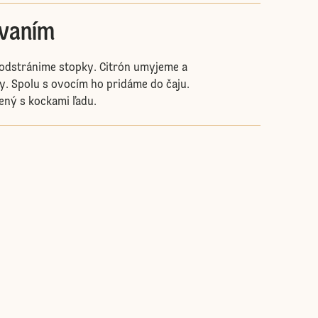
ávaním
odstránime stopky. Citrón umyjeme a
y. Spolu s ovocím ho pridáme do čaju.
ný s kockami ľadu.