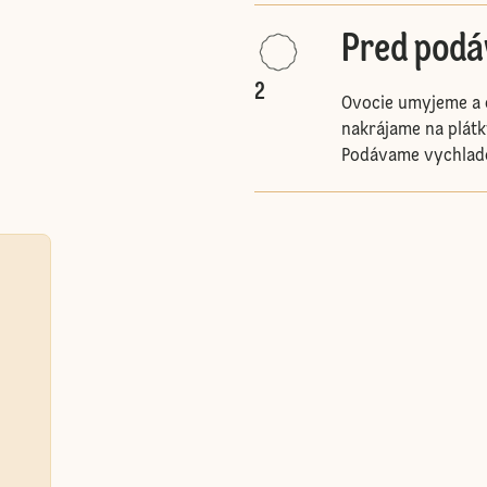
Pred pod
2
Ovocie umyjeme a 
nakrájame na plátk
Podávame vychlade