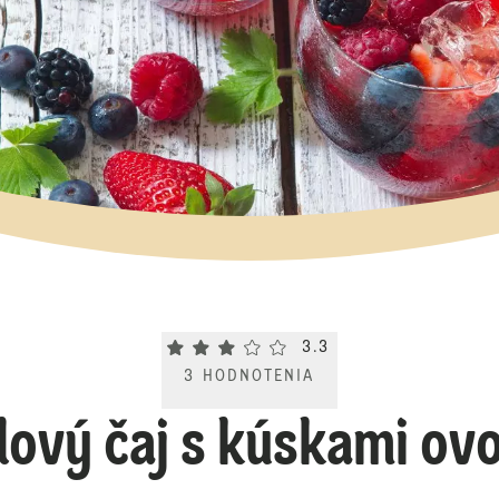
Current rating 3.3. Click to rate.
3.3
3
HODNOTENIA
ový čaj s kúskami ovo