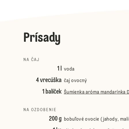
Prísady
NA ČAJ
1 l
voda
4 vrecúška
čaj ovocný
1 balíček
Šumienka aróma mandarínka D
NA OZDOBENIE
200 g
bobuľové ovocie (jahody, mali