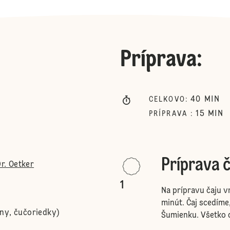
Príprava
:
40
MIN
CELKOVO
:
15
MIN
PRÍPRAVA
:
Príprava č
r. Oetker
1
Na prípravu čaju v
minút. Čaj scedíme
ny, čučoriedky)
Šumienku. Všetko 