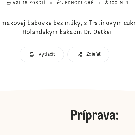
ASI 16 PORCIÍ
JEDNODUCHÉ
100 MIN
a makovej bábovke bez múky, s Trstinovým cu
Holandským kakaom Dr. Oetker
Vytlačiť
Zdieľať
Príprava
: