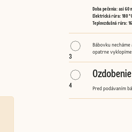
Doba pečenia: asi 60 
Elektrická rúra
:
180 °
Teplovzdušná rúra
:
1
é
Bábovku necháme a
opatrne vyklopíme
3
Ozdobenie
4
Pred podávaním b