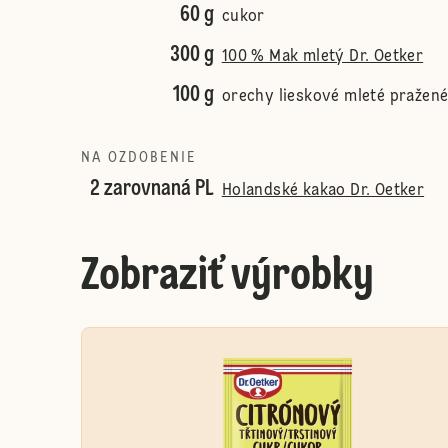
60 g
cukor
300 g
100 % Mak mletý Dr. Oetker
100 g
orechy lieskové mleté pražen
NA OZDOBENIE
2 zarovnaná PL
Holandské kakao Dr. Oetker
Zobraziť výrobky