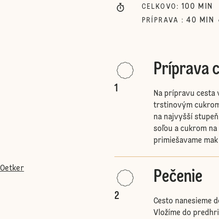
100
MIN
CELKOVO
:
40
MIN
PRÍPRAVA
:
Príprava 
1
Na prípravu cesta 
trstinovým cukro
na najvyšší stupeň
soľou a cukrom na 
primiešavame mak 
 Oetker
Pečenie
2
Cesto nanesieme d
Vložíme do predhri