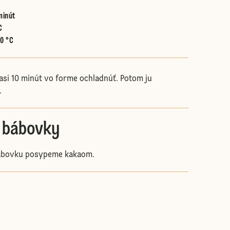
minút
C
60 °C
si 10 minút vo forme ochladnúť. Potom ju
.
 bábovky
ábovku posypeme kakaom.