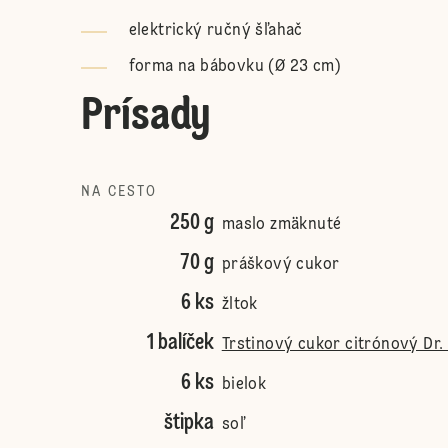
elektrický ručný šľahač
forma na bábovku (Ø 23 cm)
Prísady
NA CESTO
250 g
maslo zmäknuté
70 g
práškový cukor
6 ks
žltok
1 balíček
Trstinový cukor citrónový Dr.
6 ks
bielok
štipka
soľ