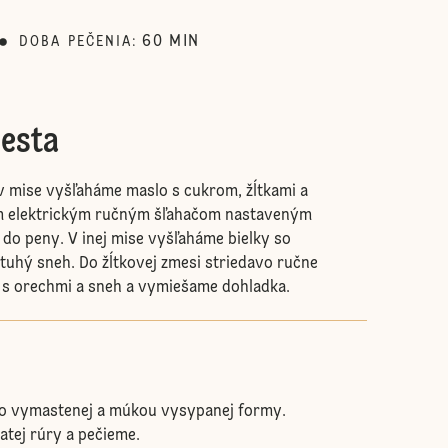
60
MIN
DOBA PEČENIA
:
cesta
v mise vyšľaháme maslo s cukrom, žĺtkami a
m elektrickým ručným šľahačom nastaveným
 do peny. V inej mise vyšľaháme bielky so
tuhý sneh. Do žĺtkovej zmesi striedavo ručne
s orechmi a sneh a vymiešame dohladka.
o vymastenej a múkou vysypanej formy.
atej rúry a pečieme.