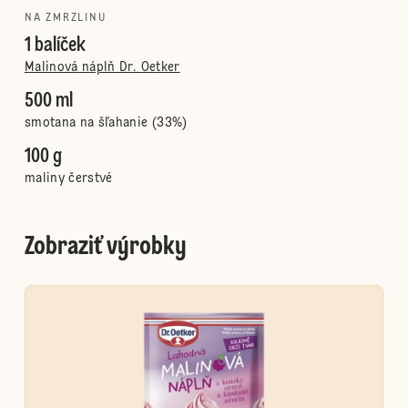
NA ZMRZLINU
1 balíček
Malinová náplň Dr. Oetker
500 ml
smotana na šľahanie (33%)
100 g
maliny čerstvé
Zobraziť výrobky