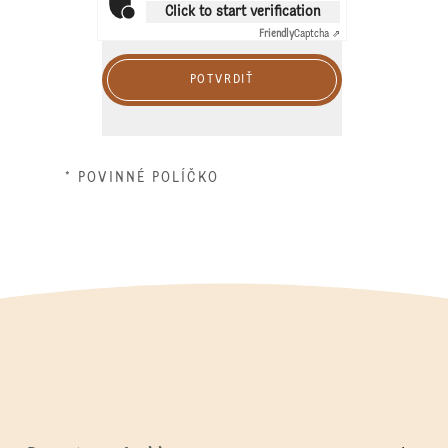
Click to start verification
Friendly
Captcha ⇗
POTVRDIŤ
* POVINNÉ POLÍČKO