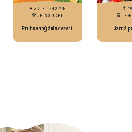
5.0
40 MIN
4
JEDNODUCHÉ
JED
Pruhovaný želé dezert
Jarná p