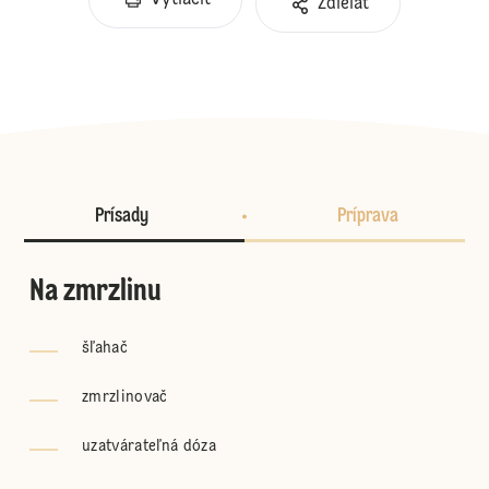
Vytlačiť
Zdieľať
Prísady
Príprava
Na zmrzlinu
šľahač
zmrzlinovač
uzatvárateľná dóza