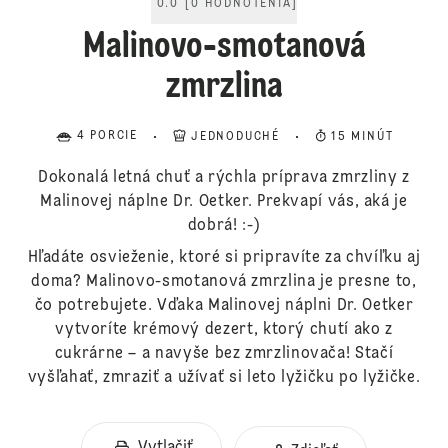
0.0
[
0
HODNOTENIA
]
Malinovo-smotanová
zmrzlina
4 PORCIE
JEDNODUCHÉ
15 MINÚT
Dokonalá letná chuť a rýchla príprava zmrzliny z
Malinovej náplne Dr. Oetker. Prekvapí vás, aká je
dobrá! :-)
Hľadáte osvieženie, ktoré si pripravíte za chvíľku aj
doma? Malinovo-smotanová zmrzlina je presne to,
čo potrebujete. Vďaka Malinovej náplni Dr. Oetker
vytvoríte krémový dezert, ktorý chutí ako z
cukrárne – a navyše bez zmrzlinovača! Stačí
vyšľahať, zmraziť a užívať si leto lyžičku po lyžičke.