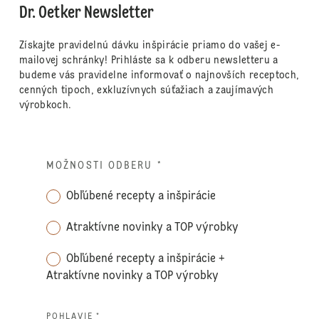
Dr. Oetker Newsletter
Získajte pravidelnú dávku inšpirácie priamo do vašej e-
mailovej schránky! Prihláste sa k odberu newsletteru a
budeme vás pravidelne informovať o najnovších receptoch,
cenných tipoch, exkluzívnych súťažiach a zaujímavých
výrobkoch.
MOŽNOSTI ODBERU
*
Obľúbené recepty a inšpirácie
Atraktívne novinky a TOP výrobky
Obľúbené recepty a inšpirácie +
Atraktívne novinky a TOP výrobky
POHLAVIE *