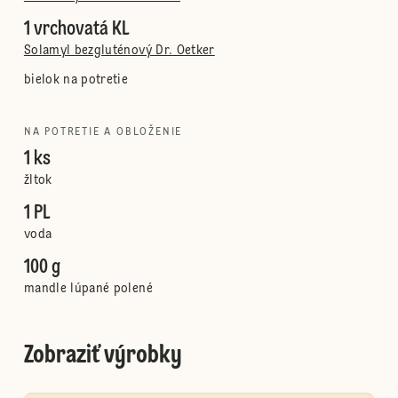
1 vrchovatá KL
Solamyl bezgluténový Dr. Oetker
bielok na potretie
NA POTRETIE A OBLOŽENIE
1 ks
žltok
1 PL
voda
100 g
mandle lúpané polené
Zobraziť výrobky