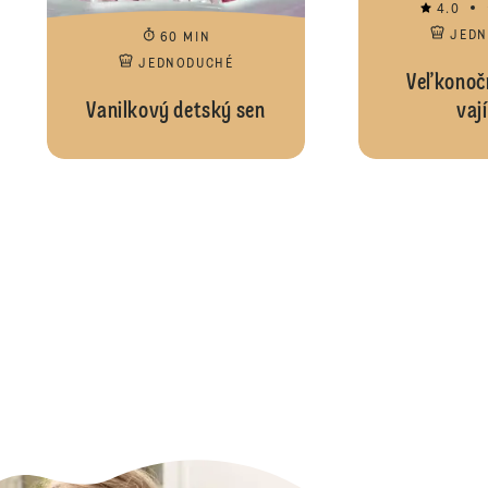
4.0
JED
60 MIN
JEDNODUCHÉ
Veľkonočn
Vanilkový detský sen
vaj