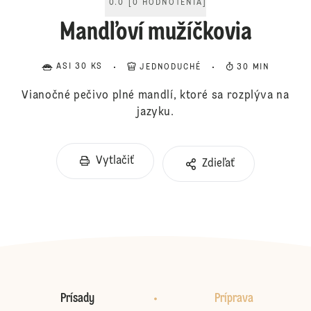
0.0
[
0
HODNOTENIA
]
Mandľoví mužíčkovia
ASI 30 KS
JEDNODUCHÉ
30 MIN
Vianočné pečivo plné mandlí, ktoré sa rozplýva na
jazyku.
Vytlačiť
Zdieľať
Prísady
Príprava