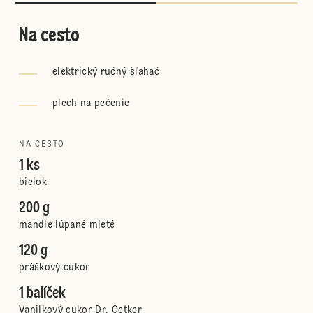
Na cesto
elektrický ručný šľahač
plech na pečenie
NA CESTO
1 ks
bielok
200 g
mandle lúpané mleté
120 g
práškový cukor
1 balíček
Vanilkový cukor Dr. Oetker