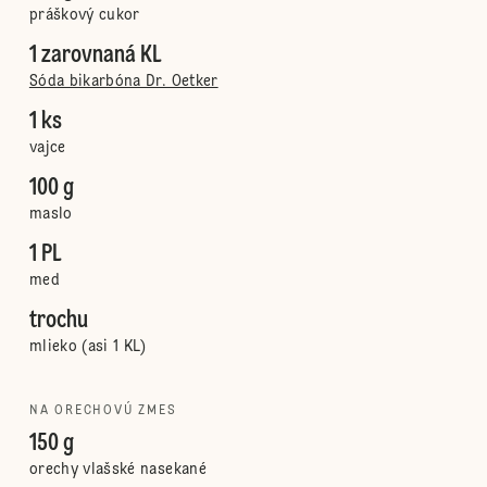
práškový cukor
1 zarovnaná KL
Sóda bikarbóna Dr. Oetker
1 ks
vajce
100 g
maslo
1 PL
med
trochu
mlieko (asi 1 KL)
NA ORECHOVÚ ZMES
150 g
orechy vlašské nasekané