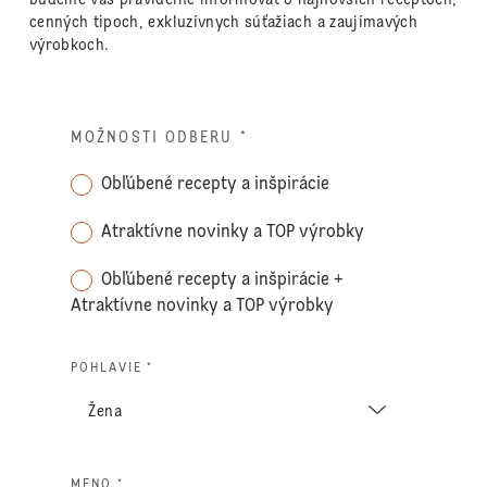
cenných tipoch, exkluzívnych súťažiach a zaujímavých
výrobkoch.
MOŽNOSTI ODBERU
*
Obľúbené recepty a inšpirácie
Atraktívne novinky a TOP výrobky
Obľúbené recepty a inšpirácie +
Atraktívne novinky a TOP výrobky
POHLAVIE *
MENO *