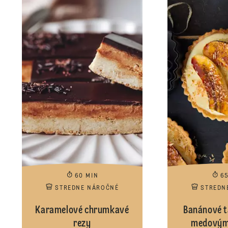
60 MIN
6
STREDNE NÁROČNÉ
STREDN
Karamelové chrumkavé
Banánové t
rezy
medovým