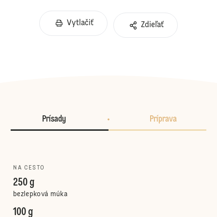
Vytlačiť
Zdieľať
Prísady
Príprava
NA CESTO
250 g
bezlepková múka
100 g