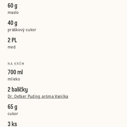
60 g
maslo
40 g
práškový cukor
2 PL
med
NA KRÉM
700 ml
mlieko
2 balíčky
Dr. Oetker Puding aróma Vanilka
65 g
cukor
3 ks