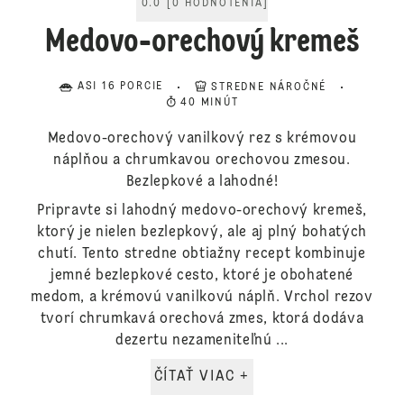
0.0
[
0
HODNOTENIA
]
Medovo-orechový kremeš
ASI 16 PORCIE
STREDNE NÁROČNÉ
40 MINÚT
Medovo-orechový vanilkový rez s krémovou
náplňou a chrumkavou orechovou zmesou.
Bezlepkové a lahodné!
Pripravte si lahodný medovo-orechový kremeš,
ktorý je nielen bezlepkový, ale aj plný bohatých
chutí. Tento stredne obtiažny recept kombinuje
jemné bezlepkové cesto, ktoré je obohatené
medom, a krémovú vanilkovú náplň. Vrchol rezov
tvorí chrumkavá orechová zmes, ktorá dodáva
dezertu nezameniteľnú ...
ČÍTAŤ VIAC +