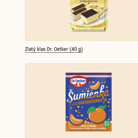
Zlatý klas Dr. Oetker (40 g)