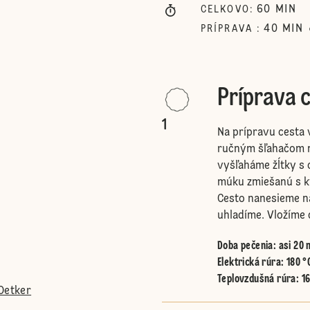
60
MIN
CELKOVO
:
40
MIN
PRÍPRAVA
:
Príprava c
1
Na prípravu cesta 
ručným šľahačom n
vyšľaháme žĺtky s 
múku zmiešanú s k
Cesto nanesieme n
uhladíme. Vložíme 
Doba pečenia: asi 20 
Elektrická rúra
:
180 °
Teplovzdušná rúra
:
1
Oetker