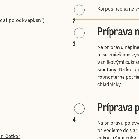
Korpus necháme v
2
osť po odkvapkaní)
Príprava 
3
Na prípravu nápln
mise zmiešame kys
vanilkovými cukra
smotany. Na korpu
rovnomerne potrie
chladničky.
Príprava 
4
Na prípravu polevy
privedieme do varu
r. Oetker
cukor a šumienky. 