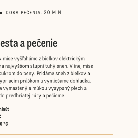
20
MIN
DOBA PEČENIA
:
esta a pečenie
v mise vyšľaháme z bielkov elektrickým
a najvyššom stupni tuhý sneh. V inej mise
cukrom do peny. Pridáme sneh z bielkov a
ypriacim práškom a vymiešame dohladka.
a vymastený a múkou vysypaný plech a
do predhriatej rúry a pečieme.
minút
C
60 °C