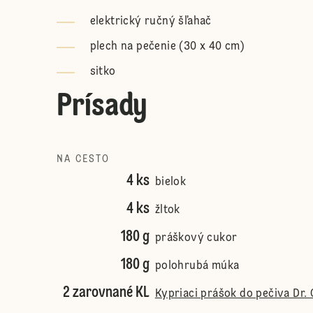
elektrický ručný šľahač
plech na pečenie (30 x 40 cm)
sitko
Prísady
NA CESTO
4 ks
bielok
4 ks
žltok
180 g
práškový cukor
180 g
polohrubá múka
2 zarovnané KL
Kypriaci prášok do pečiva Dr. 