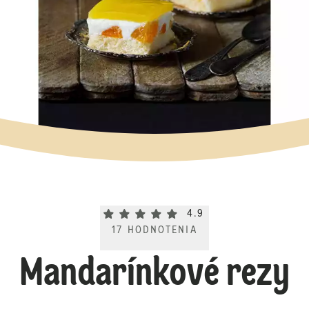
Current rating 4.9. Click to rate.
4.9
17
HODNOTENIA
Mandarínkové rezy