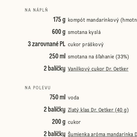
NA NÁPLŇ
175 g
kompót mandarínkový (hmotn
600 g
smotana kyslá
3 zarovnané PL
cukor práškový
250 ml
smotana na šľahanie (33%)
2 balíčky
Vanilkový cukor Dr. Oetker
NA POLEVU
750 ml
voda
2 balíčky
Zlatý klas Dr. Oetker (40 g)
200 g
cukor
2 balíčky
Šumienka aróma mandarínka D