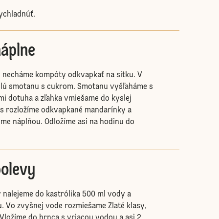
ychladnúť.
náplne
e necháme kompóty odkvapkať na sitku. V
lú smotanu s cukrom. Smotanu vyšľaháme s
mi dotuha a zľahka vmiešame do kyslej
s rozložíme odkvapkané mandarínky a
me náplňou. Odložíme asi na hodinu do
polevy
 nalejeme do kastrólika 500 ml vody a
. Vo zvyšnej vode rozmiešame Zlaté klasy,
Vložíme do hrnca s vriacou vodou a asi 2