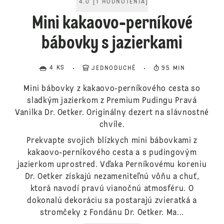
4.0
[
1
HODNOTENIA
]
Mini kakaovo-perníkové
bábovky s jazierkami
4 KS
JEDNODUCHÉ
95 MIN
Mini bábovky z kakaovo-perníkového cesta so
sladkým jazierkom z Premium Pudingu Pravá
Vanilka Dr. Oetker. Originálny dezert na slávnostné
chvíle.
Prekvapte svojich blízkych mini bábovkami z
kakaovo-perníkového cesta a s pudingovým
jazierkom uprostred. Vďaka Perníkovému koreniu
Dr. Oetker získajú nezameniteľnú vôňu a chuť,
ktorá navodí pravú vianočnú atmosféru. O
dokonalú dekoráciu sa postarajú zvieratká a
stromčeky z Fondánu Dr. Oetker. Ma...