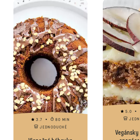
5.0
JED
3.7
80 MIN
JEDNODUCHÉ
Vegánsky