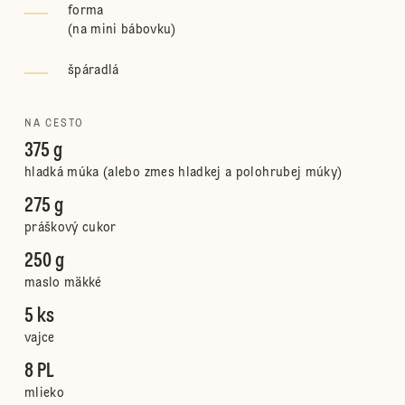
forma
(
na mini bábovku
)
špáradlá
NA CESTO
375 g
hladká múka (alebo zmes hladkej a polohrubej múky)
275 g
práškový cukor
250 g
maslo mäkké
5 ks
vajce
8 PL
mlieko