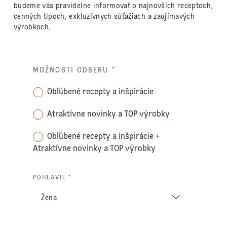
budeme vás pravidelne informovať o najnovších receptoch,
cenných tipoch, exkluzívnych súťažiach a zaujímavých
výrobkoch.
MOŽNOSTI ODBERU
*
Obľúbené recepty a inšpirácie
Atraktívne novinky a TOP výrobky
Obľúbené recepty a inšpirácie +
Atraktívne novinky a TOP výrobky
POHLAVIE *