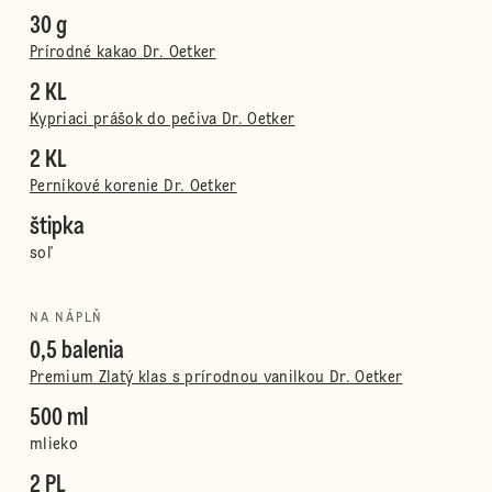
30 g
Prírodné kakao Dr. Oetker
2 KL
Kypriaci prášok do pečiva Dr. Oetker
2 KL
Perníkové korenie Dr. Oetker
štipka
soľ
NA NÁPLŇ
0,5 balenia
Premium Zlatý klas s prírodnou vanilkou Dr. Oetker
500 ml
mlieko
2 PL