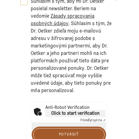
Súhlasím s tým, aby mi Dr. Oetker
*
posielal newsletter. Beriem na
vedomie
Zásady spracovania
osobných údajov
. Súhlasím s tým, že
Dr. Oetker zdieľa moju e-mailovú
adresu v šifrovanej podobe s
marketingovými partnermi, aby Dr.
Oetker a jeho partneri mohli na ich
platformách používať tieto dáta pre
personalizované ponuky. Dr. Oetker
môže tiež spracúvať moje vyššie
uvedené údaje, aby tieto ponuky pre
mňa personalizoval.
Anti-Robot Verification
Click to start verification
Friendly
Captcha ⇗
POTVRDIŤ