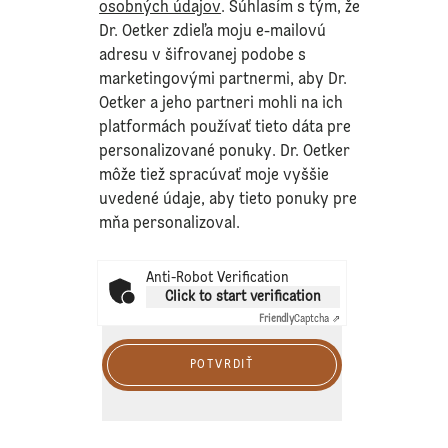
osobných údajov
. Súhlasím s tým, že
Dr. Oetker zdieľa moju e-mailovú
adresu v šifrovanej podobe s
marketingovými partnermi, aby Dr.
Oetker a jeho partneri mohli na ich
platformách používať tieto dáta pre
personalizované ponuky. Dr. Oetker
môže tiež spracúvať moje vyššie
uvedené údaje, aby tieto ponuky pre
mňa personalizoval.
Anti-Robot Verification
Click to start verification
Friendly
Captcha ⇗
POTVRDIŤ