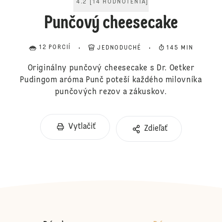
4.2
[
14
HODNOTENIA
]
Punčový cheesecake
12 PORCIÍ
JEDNODUCHÉ
145 MIN
Originálny punčový cheesecake s Dr. Oetker
Pudingom aróma Punč poteší každého milovníka
punčových rezov a zákuskov.
Vytlačiť
Zdieľať