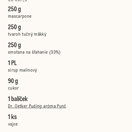
NA NÁPLŇ
250 g
mascarpone
250 g
tvaroh tučný mäkký
250 g
smotana na šľahanie (33%)
1 PL
sirup malinový
90 g
cukor
1 balíček
Dr. Oetker Puding aróma Punč
1 ks
vajce