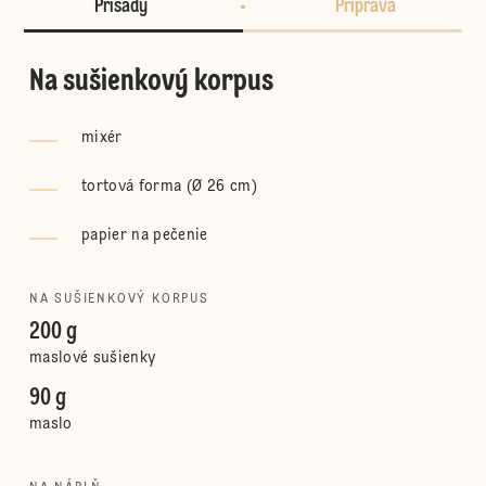
Prísady
Príprava
Na sušienkový korpus
mixér
tortová forma (Ø 26 cm)
papier na pečenie
NA SUŠIENKOVÝ KORPUS
200 g
maslové sušienky
90 g
maslo