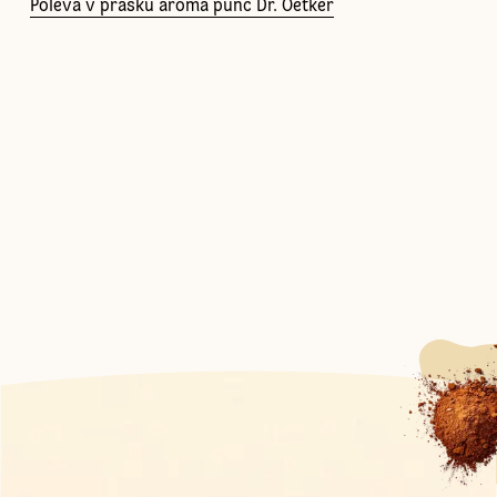
Poleva v prášku aróma punč Dr. Oetker