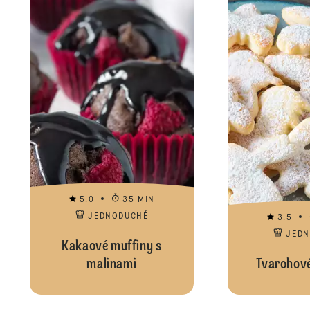
5.0
35 MIN
JEDNODUCHÉ
3.5
JED
Kakaové muffiny s
malinami
Tvarohové