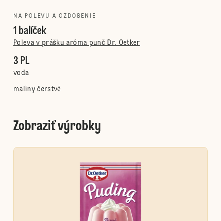
NA POLEVU A OZDOBENIE
1 balíček
Poleva v prášku aróma punč Dr. Oetker
3 PL
voda
maliny čerstvé
Zobraziť výrobky