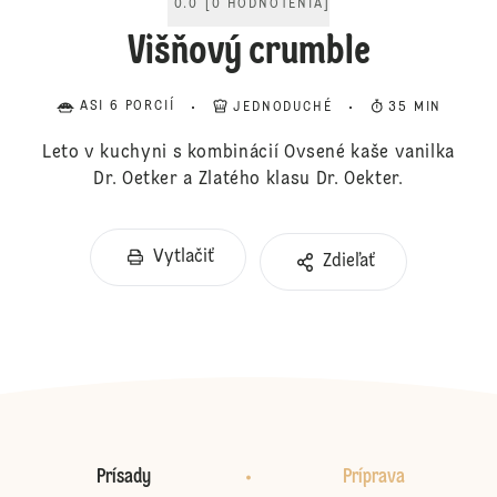
0.0
[
0
HODNOTENIA
]
Višňový crumble
ASI 6 PORCIÍ
JEDNODUCHÉ
35 MIN
Leto v kuchyni s kombinácií Ovsené kaše vanilka
Dr. Oetker a Zlatého klasu Dr. Oekter.
Vytlačiť
Zdieľať
Prísady
Príprava