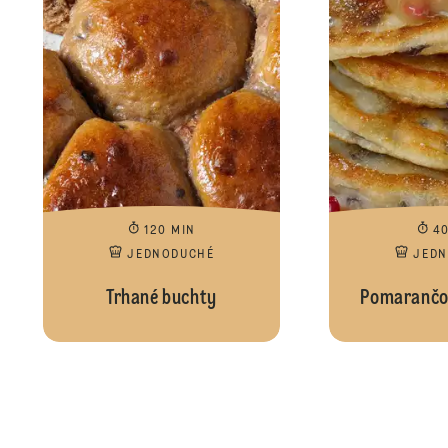
120 MIN
4
JEDNODUCHÉ
JED
Trhané buchty
Pomarančov