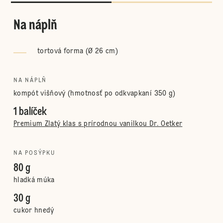
Na náplň
tortová forma (Ø 26 cm)
NA NÁPLŇ
kompót višňový (hmotnosť po odkvapkaní 350 g)
1 balíček
Premium Zlatý klas s prírodnou vanilkou Dr. Oetker
NA POSÝPKU
80 g
hladká múka
30 g
cukor hnedý