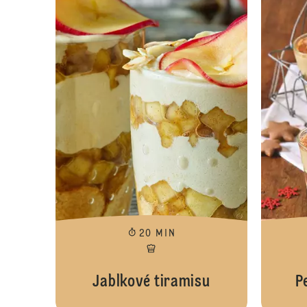
20 MIN
Jablkové tiramisu
P