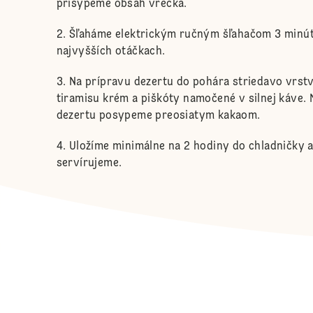
prisypeme obsah vrecka.
Šľaháme elektrickým ručným šľahačom 3 minút
najvyšších otáčkach.
Na prípravu dezertu do pohára striedavo vrst
tiramisu krém a piškóty namočené v silnej káve.
dezertu posypeme preosiatym kakaom.
Uložíme minimálne na 2 hodiny do chladničky 
servírujeme.