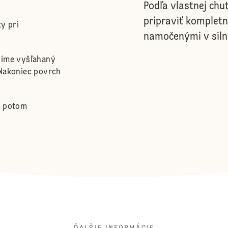
Podľa vlastnej chu
pripraviť kompletn
y pri
namočenými v siln
víme vyšľahaný
 Nakoniec povrch
a potom