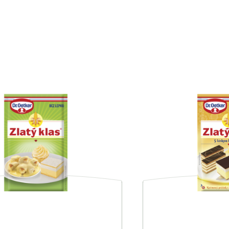
BB puding kakaový 250 g