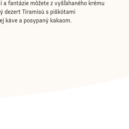
ti a fantázie môžete z vyšľahaného krému
ý dezert Tiramisù s piškótami
ej káve a posypaný kakaom.