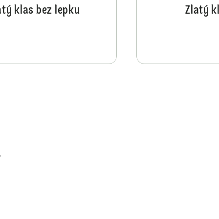
atý klas bez lepku
Zlatý k
Perníkové tiramisu