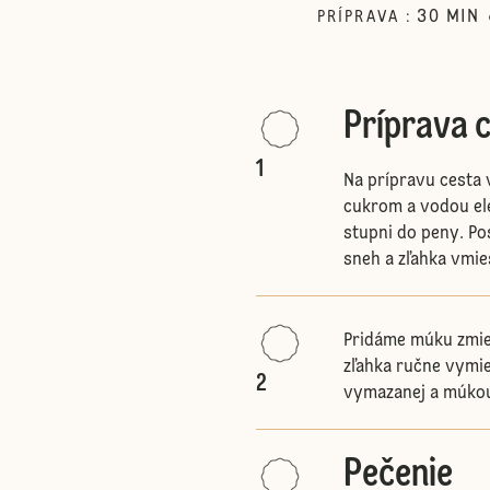
30
MIN
PRÍPRAVA
:
Príprava 
1
Na prípravu cesta 
cukrom a vodou e
stupni do peny. Po
sneh a zľahka vmie
Pridáme múku zmie
zľahka ručne vymi
2
vymazanej a múkou
Pečenie