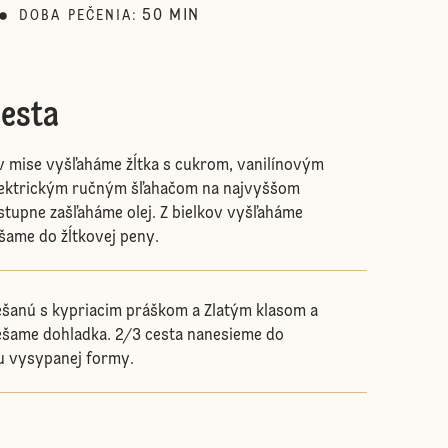
50
MIN
DOBA PEČENIA
:
cesta
v mise vyšľaháme žĺtka s cukrom, vanilínovým
lektrickým ručným šľahačom na najvyššom
stupne zašľaháme olej. Z bielkov vyšľaháme
šame do žĺtkovej peny.
šanú s kypriacim práškom a Zlatým klasom a
ešame dohladka. 2/3 cesta nanesieme do
 vysypanej formy.