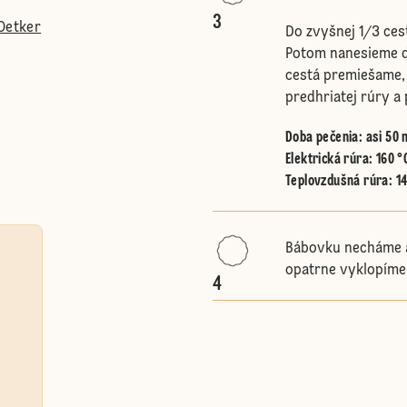
3
Oetker
Do zvyšnej 1/3 ce
Potom nanesieme d
cestá premiešame,
predhriatej rúry a
Doba pečenia: asi 50 
Elektrická rúra
:
160 °
Teplovzdušná rúra
:
1
Bábovku necháme a
opatrne vyklopíme
4