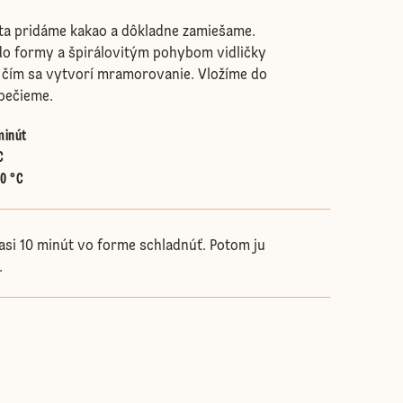
sta pridáme kakao a dôkladne zamiešame.
o formy a špirálovitým pohybom vidličky
 čím sa vytvorí mramorovanie. Vložíme do
 pečieme.
minút
C
40 °C
si 10 minút vo forme schladnúť. Potom ju
.