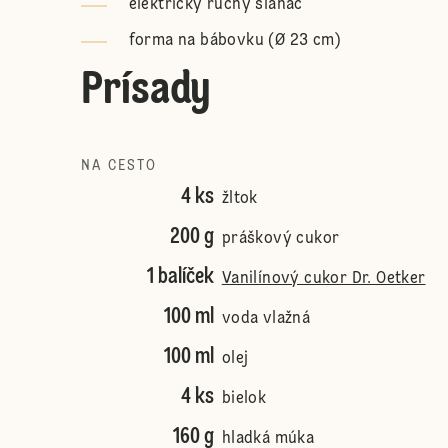
elektrický ručný šľahač
forma na bábovku (Ø 23 cm)
Prísady
NA CESTO
4 ks
žltok
200 g
práškový cukor
1 balíček
Vanilínový cukor Dr. Oetker
100 ml
voda vlažná
100 ml
olej
4 ks
bielok
160 g
hladká múka