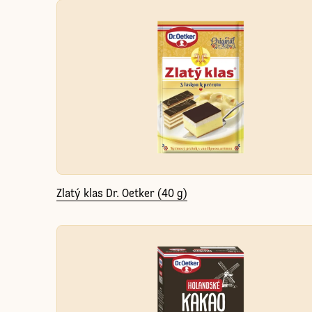
Zlatý klas Dr. Oetker (40 g)