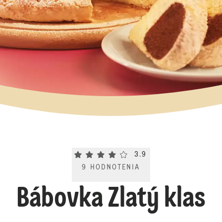
Current rating 3.9. Click to rate.
3.9
9
HODNOTENIA
Bábovka Zlatý klas