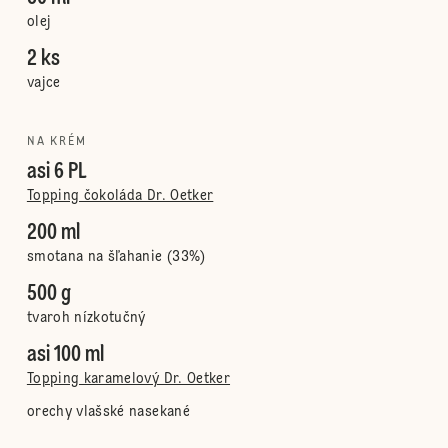
olej
2 ks
vajce
NA KRÉM
asi 6 PL
Topping čokoláda Dr. Oetker
200 ml
smotana na šľahanie (33%)
500 g
tvaroh nízkotučný
asi 100 ml
Topping karamelový Dr. Oetker
orechy vlašské nasekané