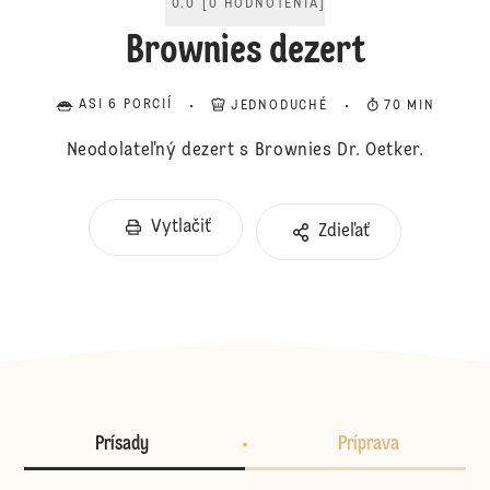
0.0
[
0
HODNOTENIA
]
Brownies dezert
ASI 6 PORCIÍ
JEDNODUCHÉ
70 MIN
Neodolateľný dezert s Brownies Dr. Oetker.
Vytlačiť
Zdieľať
Prísady
Príprava