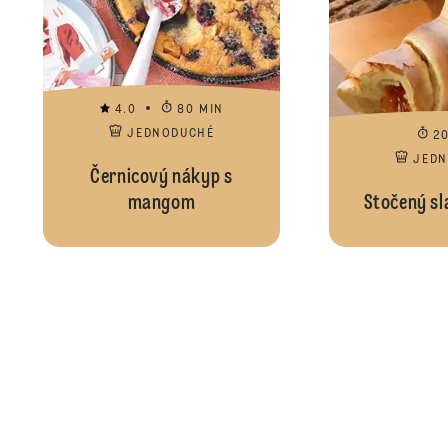
4.0
80 MIN
JEDNODUCHÉ
2
JED
Černicový nákyp s
mangom
Stočený sl