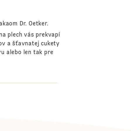
akaom Dr. Oetker.
na plech vás prekvapí
ov a šťavnatej cukety
vu alebo len tak pre