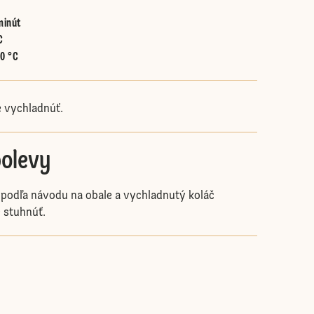
minút
C
60 °C
 vychladnúť.
polevy
 podľa návodu na obale a vychladnutý koláč
 stuhnúť.