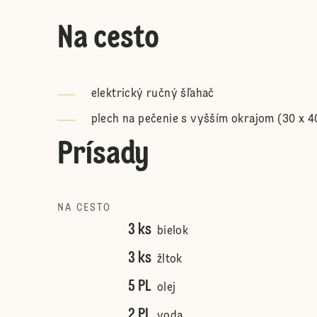
Na cesto
elektrický ručný šľahač
plech na pečenie s vyšším okrajom (30 x 4
Prísady
NA CESTO
3 ks
bielok
3 ks
žltok
5 PL
olej
2 PL
voda