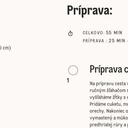
Príprava
:
55
MIN
CELKOVO
:
25
MIN
PRÍPRAVA
:
0 cm)
Príprava c
1
Na prípravu cesta 
ručným šľahačom n
vyšľaháme žĺtky s
Pridáme cuketu, m
orechy. Nakoniec 
vymastený a múkou
predhriatej rúry a