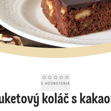
Current rating 0.0. Click to rate.
0
HODNOTENIA
uketový koláč s kaka