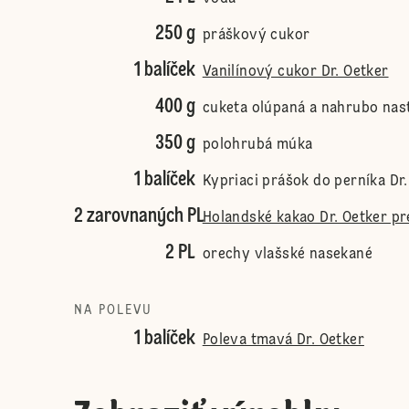
250 g
práškový cukor
1 balíček
Vanilínový cukor Dr. Oetker
400 g
cuketa olúpaná a nahrubo nas
350 g
polohrubá múka
1 balíček
Kypriaci prášok do perníka Dr.
2 zarovnaných PL
Holandské kakao Dr. Oetker pr
2 PL
orechy vlašské nasekané
NA POLEVU
1 balíček
Poleva tmavá Dr. Oetker