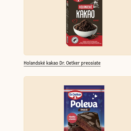
Holandské kakao Dr. Oetker preosiate