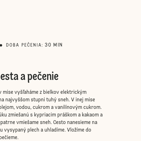
30
MIN
DOBA PEČENIA
:
esta a pečenie
v mise vyšľaháme z bielkov elektrickým
a najvyššom stupni tuhý sneh. V inej mise
 olejom, vodou, cukrom a vanilínovým cukrom.
úku zmiešanú s kypriacim práškom a kakaom a
opatrne vmiešame sneh. Cesto nanesieme na
 vysypaný plech a uhladíme. Vložíme do
 pečieme.