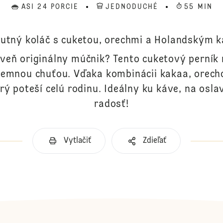
ASI 24 PORCIE
JEDNODUCHÉ
55 MIN
hutný koláč s cuketou, orechmi a Holandským k
oveň originálny múčnik? Tento cuketový perník 
jemnou chuťou. Vďaka kombinácii kakaa, orech
rý poteší celú rodinu. Ideálny ku káve, na osla
radosť!
Vytlačiť
Zdieľať