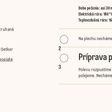
Doba pečenia: asi 30 
Elektrická rúra
:
180 °
Teplovzdušná rúra
:
1
truhaná
Na plechu necháme
2
 Oetker
Príprava 
eosiate
3
Polevu rozpustíme
polejeme. Necháme