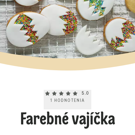
Current rating 5.0. Click to rate.
5.0
1
HODNOTENIA
Farebné vajíčka