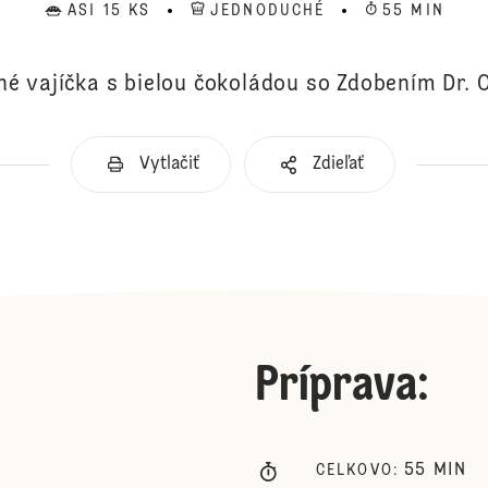
ASI 15 KS
JEDNODUCHÉ
55 MIN
né vajíčka s bielou čokoládou so Zdobením Dr. O
Vytlačiť
Zdieľať
Príprava
:
55
MIN
CELKOVO
: