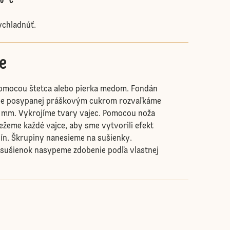
60 °C
ychladnúť.
e
pomocou štetca alebo pierka medom. Fondán
he posypanej práškovým cukrom rozvaľkáme
5 mm. Vykrojíme tvary vajec. Pomocou noža
režeme každé vajce, aby sme vytvorili efekt
ín. Škrupiny nanesieme na sušienky.
 sušienok nasypeme zdobenie podľa vlastnej