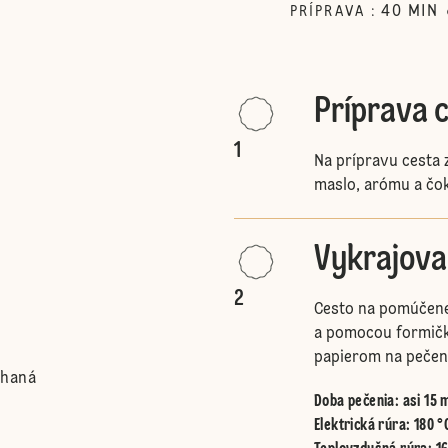
40
MIN
PRÍPRAVA
:
Príprava 
1
Na prípravu cesta
maslo, arómu a čo
Vykrajova
2
Cesto na pomúčene
a pomocou formičk
papierom na pečeni
úhaná
Doba pečenia: asi 15 
Elektrická rúra
:
180 °