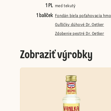
1 PL
med tekutý
1 balíček
Fondán biela poťahovacia hmot
Guľôčky dúhové Dr. Oetker
Zdobenie pestré Dr. Oetker
Zobraziť výrobky