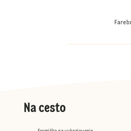
Fareb
Na cesto