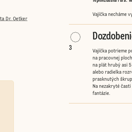
Teplovzdušná rúra
:
1
Vajíčka necháme v
a Dr. Oetker
Dozdobeni
3
Vajíčka potrieme 
na pracovnej ploc
na plát hrubý asi 
alebo radielka roz
prasknutých škrup
Na nezakryté časti
fantázie.