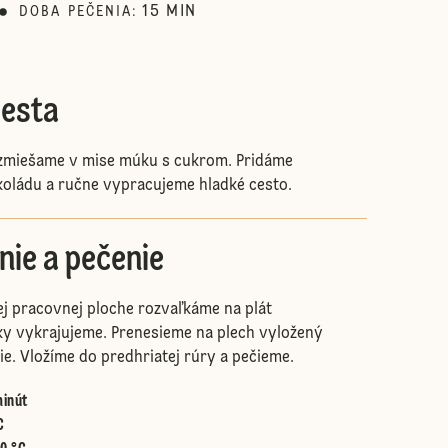
15
MIN
DOBA PEČENIA
:
cesta
 zmiešame v mise múku s cukrom. Pridáme
koládu a ručne vypracujeme hladké cesto.
nie a pečenie
j pracovnej ploche rozvaľkáme na plát
y vykrajujeme. Prenesieme na plech vyložený
e. Vložíme do predhriatej rúry a pečieme.
minút
C