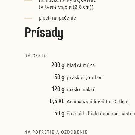
formička na vykrajovanie
(
v tvare vajcia (Ø 8 cm)
)
plech na pečenie
Prísady
NA CESTO
200 g
hladká múka
50 g
práškový cukor
120 g
maslo mäkké
0,5 KL
Aróma vanilková Dr. Oetker
50 g
čokoláda biela nahrubo nastr
NA POTRETIE A OZDOBENIE