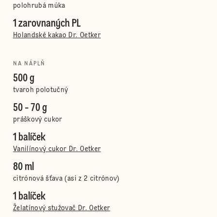
polohrubá múka
1 zarovnaných PL
Holandské kakao Dr. Oetker
NA NÁPLŇ
500 g
tvaroh polotučný
50 - 70 g
práškový cukor
1 balíček
Vanilínový cukor Dr. Oetker
80 ml
citrónová šťava (asi z 2 citrónov)
1 balíček
Želatínový stužovač Dr. Oetker