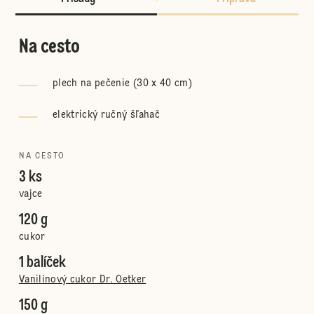
Na cesto
plech na pečenie (30 x 40 cm)
elektrický ručný šľahač
NA CESTO
3 ks
vajce
120 g
cukor
1 balíček
Vanilínový cukor Dr. Oetker
150 g