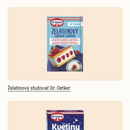
Želatínový stužovač Dr. Oetker