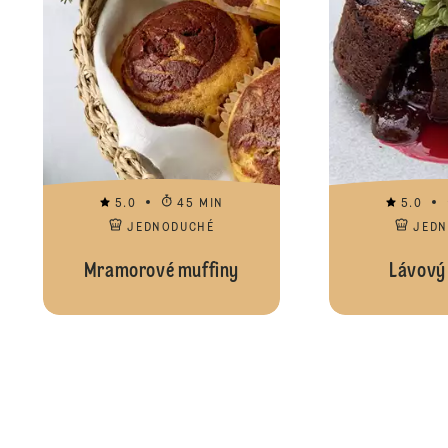
5.0
45 MIN
5.0
JEDNODUCHÉ
JED
Mramorové muffiny
Lávový 