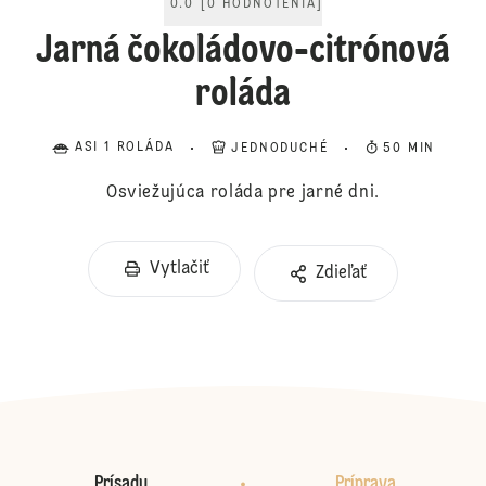
0.0
[
0
HODNOTENIA
]
Jarná čokoládovo-citrónová
roláda
ASI 1 ROLÁDA
JEDNODUCHÉ
50 MIN
Osviežujúca roláda pre jarné dni.
Vytlačiť
Zdieľať
Prísady
Príprava