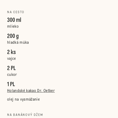
NA CESTO
300 ml
mlieko
200 g
hladká múka
2 ks
vajce
2 PL
cukor
1 PL
Holandské kakao Dr. Oetker
olej na vysmážanie
NA BANÁNOVÝ DŽEM