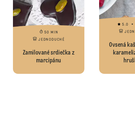
5.0
JED
50 MIN
JEDNODUCHÉ
Ovsená kaš
Zamilované srdiečka z
karameli
marcipánu
hruš