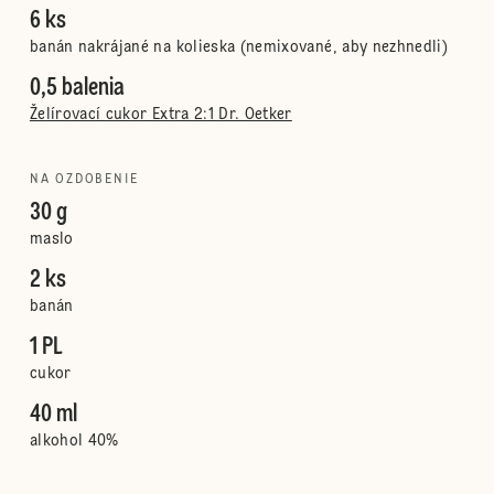
6 ks
banán nakrájané na kolieska (nemixované, aby nezhnedli)
0,5 balenia
Želírovací cukor Extra 2:1 Dr. Oetker
NA OZDOBENIE
30 g
maslo
2 ks
banán
1 PL
cukor
40 ml
alkohol 40%