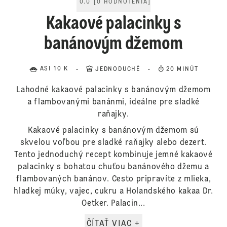
0.0
[
0
HODNOTENIA
]
Kakaové palacinky s
banánovým džemom
ASI 10 K
JEDNODUCHÉ
20 MINÚT
Lahodné kakaové palacinky s banánovým džemom
a flambovanými banánmi, ideálne pre sladké
raňajky.
Kakaové palacinky s banánovým džemom sú
skvelou voľbou pre sladké raňajky alebo dezert.
Tento jednoduchý recept kombinuje jemné kakaové
palacinky s bohatou chuťou banánového džemu a
flambovaných banánov. Cesto pripravíte z mlieka,
hladkej múky, vajec, cukru a Holandského kakaa Dr.
Oetker. Palacin...
ČÍTAŤ VIAC +