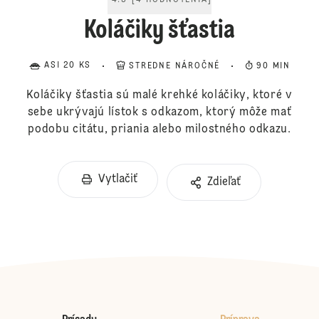
4.5
[
4
HODNOTENIA
]
Koláčiky šťastia
ASI 20 KS
STREDNE NÁROČNÉ
90 MIN
Koláčiky šťastia sú malé krehké koláčiky, ktoré v
sebe ukrývajú lístok s odkazom, ktorý môže mať
podobu citátu, priania alebo milostného odkazu.
Vytlačiť
Zdieľať