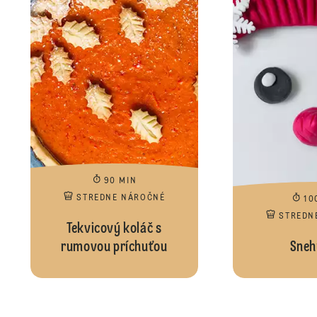
90 MIN
STREDNE NÁROČNÉ
10
STREDN
Tekvicový koláč s
rumovou príchuťou
Sneh