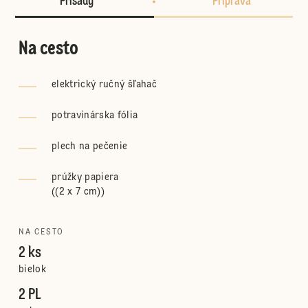
Prísady
Príprava
Na cesto
elektrický ručný šľahač
potravinárska fólia
plech na pečenie
prúžky papiera
(
(2 x 7 cm)
)
NA CESTO
2 ks
bielok
2 PL