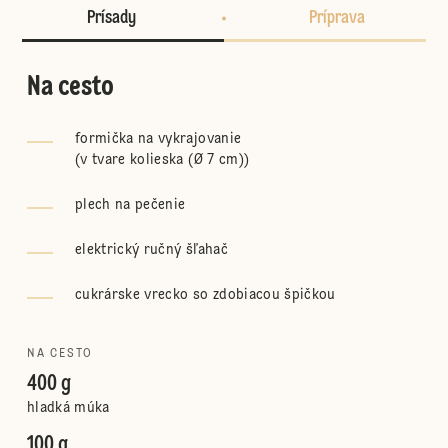
Prísady
Príprava
Na cesto
formička na vykrajovanie
(
v tvare kolieska (Ø 7 cm)
)
plech na pečenie
elektrický ručný šľahač
cukrárske vrecko so zdobiacou špičkou
NA CESTO
400 g
hladká múka
100 g