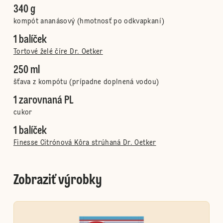
340 g
kompót ananásový (hmotnosť po odkvapkaní)
1 balíček
Tortové želé číre Dr. Oetker
250 ml
šťava z kompótu (prípadne doplnená vodou)
1 zarovnaná PL
cukor
1 balíček
Finesse Citrónová Kôra strúhaná Dr. Oetker
Zobraziť výrobky