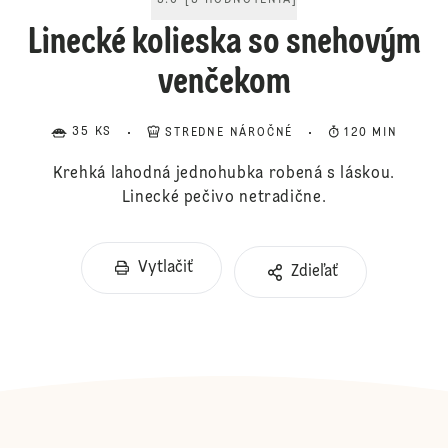
5.0
[
3
HODNOTENIA
]
Linecké kolieska so snehovým
venčekom
35 KS
STREDNE NÁROČNÉ
120 MIN
Krehká lahodná jednohubka robená s láskou.
Linecké pečivo netradične.
Vytlačiť
Zdieľať