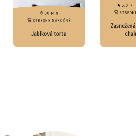
5.0
STREDN
90 MIN
STREDNE NÁROČNÉ
Zasnežená
Jablková torta
chal