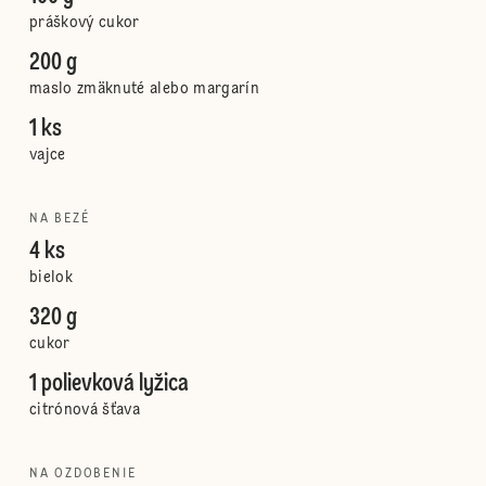
práškový cukor
200 g
maslo zmäknuté alebo margarín
1 ks
vajce
NA BEZÉ
4 ks
bielok
320 g
cukor
1 polievková lyžica
citrónová šťava
NA OZDOBENIE