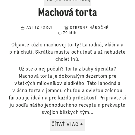
4.8
[
20
HODNOTENIA
]
Machová torta
ASI 12 PORCIÍ
STREDNE NÁROČNÉ
70 MIN
Objavte kúzlo machovej torty! Lahodná, vláčna a
plná chuti. Skrátka musíte ochutnať a už nebudete
chcieť inú.
Už ste o nej počuli? Torta z baby špenátu?
Machová torta je dokonalým dezertom pre
všetkých milovníkov sladkého. Táto lahodná a
vláčna torta s jemnou chuťou a sviežou zelenou
farbou je ideálna pre každú príležitosť. Pripravte si
ju podľa nášho jednoduchého receptu a prekvapte
svojich blízkych tým...
ČÍTAŤ VIAC +