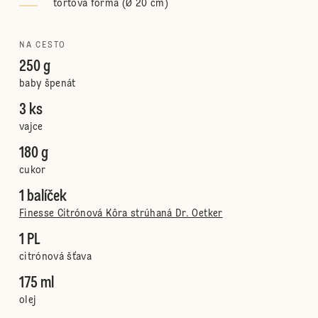
tortová forma (Ø 20 cm)
NA CESTO
250 g
baby špenát
3 ks
vajce
180 g
cukor
1 balíček
Finesse Citrónová Kôra strúhaná Dr. Oetker
1 PL
citrónová šťava
175 ml
olej