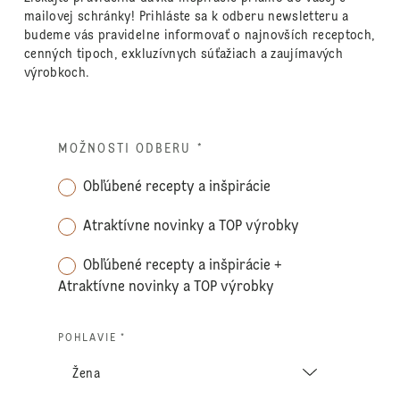
mailovej schránky! Prihláste sa k odberu newsletteru a
budeme vás pravidelne informovať o najnovších receptoch,
cenných tipoch, exkluzívnych súťažiach a zaujímavých
výrobkoch.
MOŽNOSTI ODBERU
*
Obľúbené recepty a inšpirácie
Atraktívne novinky a TOP výrobky
Obľúbené recepty a inšpirácie +
Atraktívne novinky a TOP výrobky
POHLAVIE *