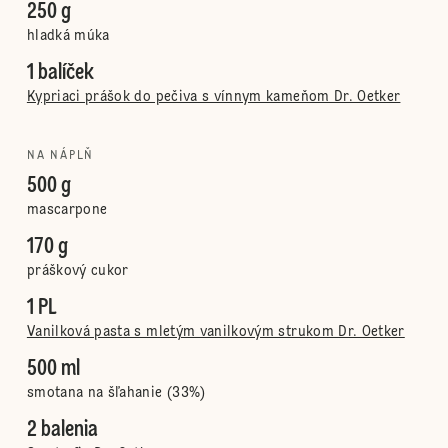
250 g
hladká múka
1 balíček
Kypriaci prášok do pečiva s vínnym kameňom Dr. Oetker
NA NÁPLŇ
500 g
mascarpone
170 g
práškový cukor
1 PL
Vanilková pasta s mletým vanilkovým strukom Dr. Oetker
500 ml
smotana na šľahanie (33%)
2 balenia