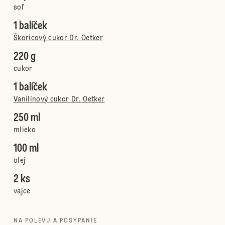
soľ
1 balíček
Škoricový cukor Dr. Oetker
220 g
cukor
1 balíček
Vanilínový cukor Dr. Oetker
250 ml
mlieko
100 ml
olej
2 ks
vajce
NA POLEVU A POSYPANIE