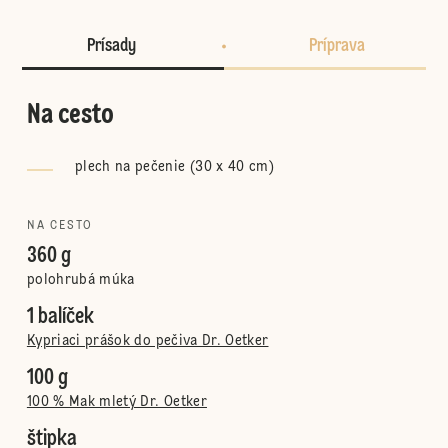
Prísady
Príprava
Na cesto
plech na pečenie (30 x 40 cm)
NA CESTO
360 g
polohrubá múka
1 balíček
Kypriaci prášok do pečiva Dr. Oetker
100 g
100 % Mak mletý Dr. Oetker
štipka