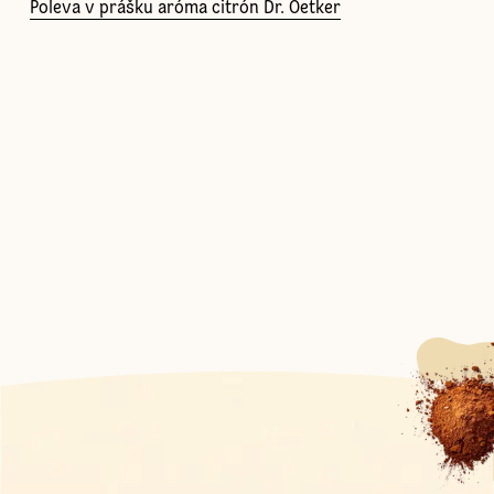
Poleva v prášku aróma citrón Dr. Oetker