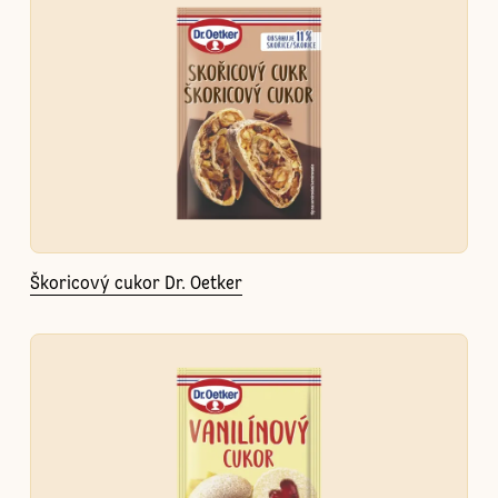
Škoricový cukor Dr. Oetker