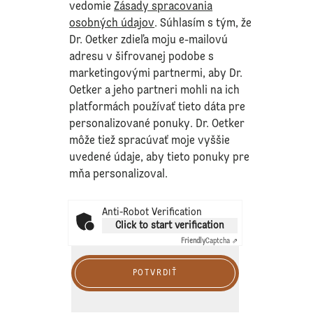
vedomie
Zásady spracovania
osobných údajov
. Súhlasím s tým, že
Dr. Oetker zdieľa moju e-mailovú
adresu v šifrovanej podobe s
marketingovými partnermi, aby Dr.
Oetker a jeho partneri mohli na ich
platformách používať tieto dáta pre
personalizované ponuky. Dr. Oetker
môže tiež spracúvať moje vyššie
uvedené údaje, aby tieto ponuky pre
mňa personalizoval.
Anti-Robot Verification
Click to start verification
Friendly
Captcha ⇗
POTVRDIŤ