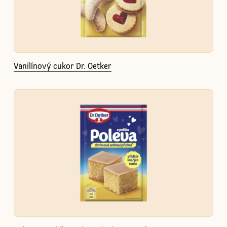
Vanilínový cukor Dr. Oetker