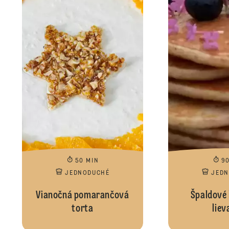
50 MIN
9
JEDNODUCHÉ
JED
Vianočná pomarančová
Špaldové
torta
liev