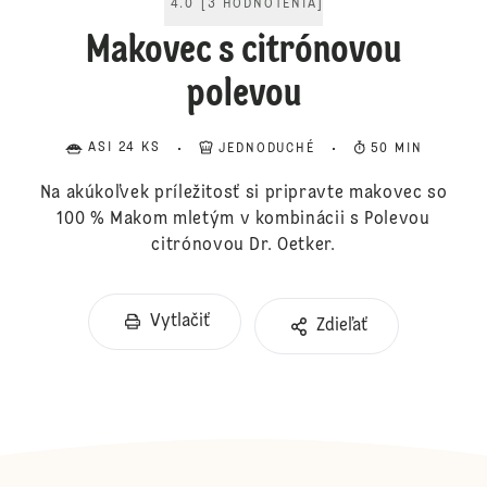
4.0
[
3
HODNOTENIA
]
Makovec s citrónovou
polevou
ASI 24 KS
JEDNODUCHÉ
50 MIN
Na akúkoľvek príležitosť si pripravte makovec so
100 % Makom mletým v kombinácii s Polevou
citrónovou Dr. Oetker.
Vytlačiť
Zdieľať