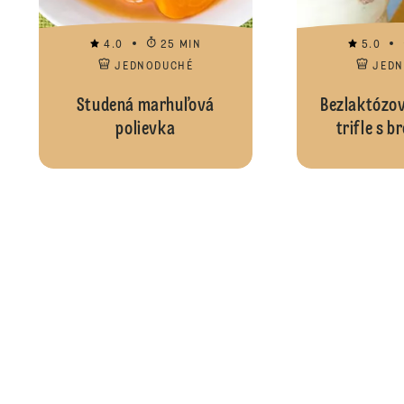
4.0
25 MIN
5.0
JEDNODUCHÉ
JED
Studená marhuľová
Bezlaktózo
polievka
trifle s 