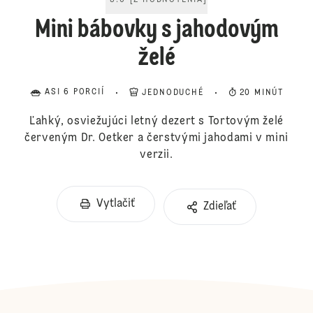
5.0
[
2
HODNOTENIA
]
Mini bábovky s jahodovým
želé
ASI 6 PORCIÍ
JEDNODUCHÉ
20 MINÚT
Ľahký, osviežujúci letný dezert s Tortovým želé
červeným Dr. Oetker a čerstvými jahodami v mini
verzii.
Vytlačiť
Zdieľať