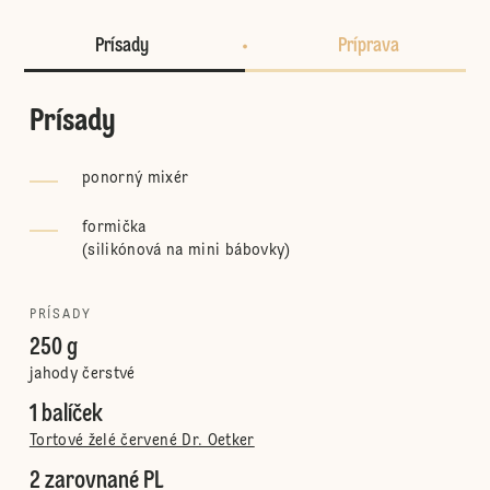
Prísady
Príprava
Prísady
ponorný mixér
formička
(
silikónová na mini bábovky
)
PRÍSADY
250 g
jahody čerstvé
1 balíček
Tortové želé červené Dr. Oetker
2 zarovnané PL