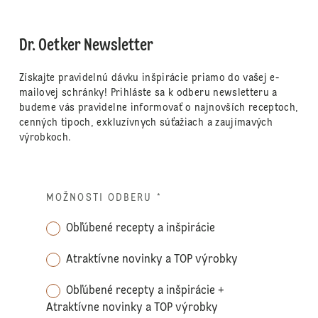
Dr. Oetker Newsletter
Získajte pravidelnú dávku inšpirácie priamo do vašej e-
mailovej schránky! Prihláste sa k odberu newsletteru a
budeme vás pravidelne informovať o najnovších receptoch,
cenných tipoch, exkluzívnych súťažiach a zaujímavých
výrobkoch.
MOŽNOSTI ODBERU
*
Obľúbené recepty a inšpirácie
Atraktívne novinky a TOP výrobky
Obľúbené recepty a inšpirácie +
Atraktívne novinky a TOP výrobky