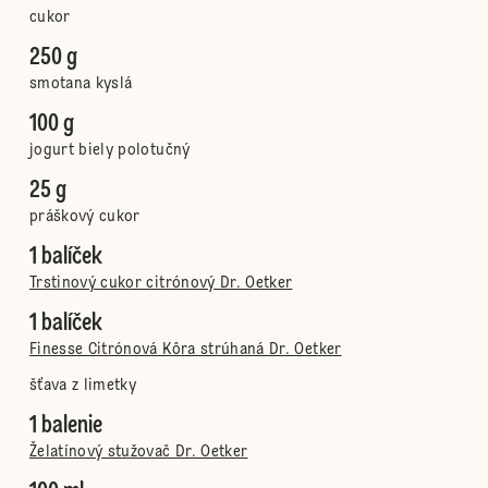
cukor
250 g
smotana kyslá
100 g
jogurt biely polotučný
25 g
práškový cukor
1 balíček
Trstinový cukor citrónový Dr. Oetker
1 balíček
Finesse Citrónová Kôra strúhaná Dr. Oetker
šťava z limetky
1 balenie
Želatínový stužovač Dr. Oetker